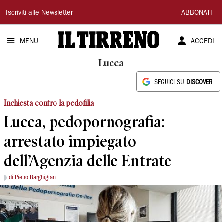
Il
Iscriviti alle Newsletter
ABBONATI
Tirreno
MENU
ACCEDI
Lucca
SEGUICI SU
DISCOVER
Inchiesta contro la pedofilia
Lucca, pedopornografia:
arrestato impiegato
dell’Agenzia delle Entrate
di Pietro Barghigiani