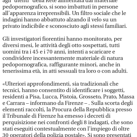
agli “utenti” della Rete alimentata dal materiale
pedopornografico, si sono imbattuti in persone
all’apparenza irreprensibili. Un filtro sociale che le
indagini hanno abbattuto alzando il velo su un
privato indicibile e sconosciuto agli stessi familiari.
Gli investigatori fiorentini hanno monitorato, per
diversi mesi, le attività degli otto sospettati, tutti
uomini tra i 45 e i 70 anni, intenti a scaricare e
condividere incessantemente materiale di natura
pedopornografica, raffigurante minori, anche in
tenerissima età, in atti sessuali tra loro o con adulti.
«Ulteriori approfondimenti, sia tradizionali che
tecnici, hanno consentito di identificare i soggetti,
residenti a Pisa, Lucca, Pistoia, Grosseto, Prato, Massa
e Carrara – informano da Firenze – . Sulla scorta degli
elementi raccolti, la Procura della Repubblica presso
il Tribunale di Firenze ha emesso i decreti di
perquisizione nei confronti degli 8 indagati, che sono
stati eseguiti contestualmente con l’impiego di oltre
30 operatori della polizia postale». Si sono presentati