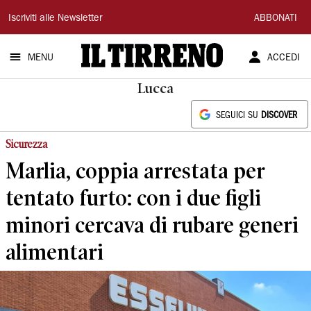
Il
Iscriviti alle Newsletter
ABBONATI
Tirreno
MENU
ACCEDI
Lucca
SEGUICI SU
DISCOVER
Sicurezza
Marlia, coppia arrestata per
tentato furto: con i due figli
minori cercava di rubare generi
alimentari