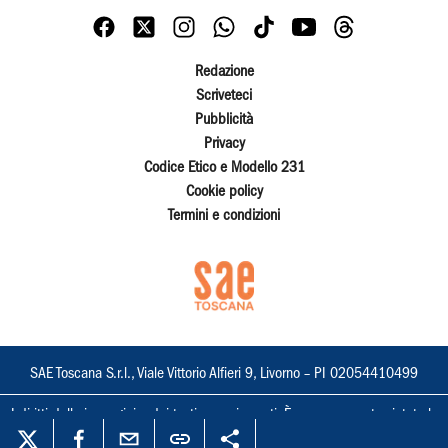
Redazione
Scriveteci
Pubblicità
Privacy
Codice Etico e Modello 231
Cookie policy
Termini e condizioni
SAE Toscana S.r.l., Viale Vittorio Alfieri 9, Livorno – PI 02054410499
I diritti delle immagini e dei testi sono riservati. È espressamente vietata la
loro riproduzione con qualsiasi mezzo e l'adattamento totale o parziale.