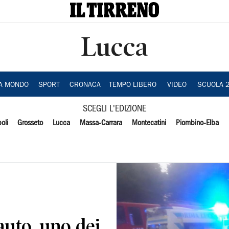
Lucca
IA MONDO
SPORT
CRONACA
TEMPO LIBERO
VIDEO
SCUOLA 
SCEGLI L'EDIZIONE
oli
Grosseto
Lucca
Massa-Carrara
Montecatini
Piombino-Elba
auto, uno dei