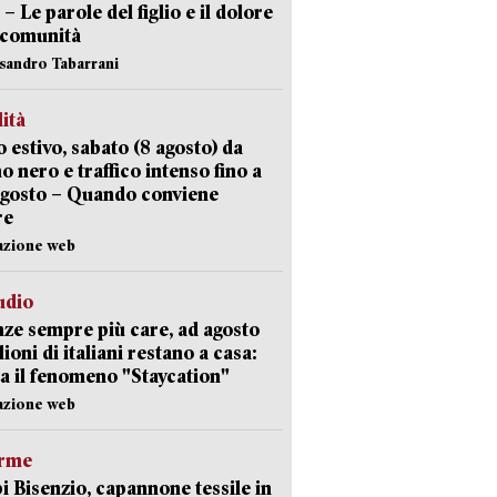
 – Le parole del figlio e il dolore
 comunità
ssandro Tabarrani
lità
 estivo, sabato (8 agosto) da
no nero e traffico intenso fino a
agosto – Quando conviene
re
azione web
udio
ze sempre più care, ad agosto
lioni di italiani restano a casa:
a il fenomeno "Staycation"
azione web
arme
 Bisenzio, capannone tessile in