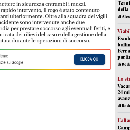
Terni
ttere in sicurezza entrambi i mezzi.
della
rapido intervento, il rogo è stato contenuto
si ulteriormente. Oltre alla squadra dei vigili
di Ale
'incidente sono intervenute anche due
ia per prestare soccorso agli eventuali feriti, e
Viabi
ricata dei rilievi del caso e della gestione della
Esodo
entata durante le operazioni di soccorso.
bolli
Ferr
parti
itmo:
CLICCA QUI
izie su Google
di Red
Lo st
Vacan
24 mi
avanz
di Red
L’all
Campi