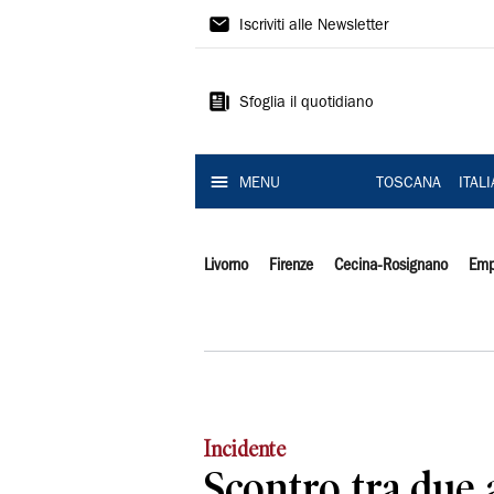
Il
Iscriviti alle Newsletter
Tirreno
Sfoglia il quotidiano
MENU
TOSCANA
ITAL
Livorno
Firenze
Cecina-Rosignano
Emp
Incidente
Scontro tra due 