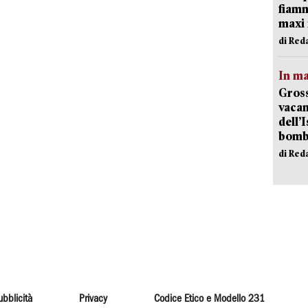
fiamm
maxi 
di Red
In ma
Gross
vacan
dell’
bom
di Red
ubblicità
Privacy
Codice Etico e Modello 231