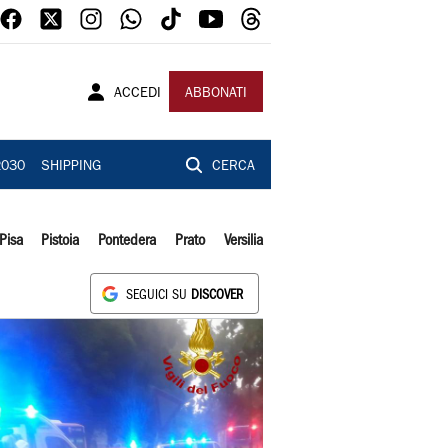
ACCEDI
ABBONATI
2030
SHIPPING
CERCA
Pisa
Pistoia
Pontedera
Prato
Versilia
SEGUICI SU
DISCOVER