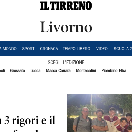
Livorno
IA MONDO
SPORT
CRONACA
TEMPO LIBERO
VIDEO
SCUOLA 
SCEGLI L'EDIZIONE
oli
Grosseto
Lucca
Massa-Carrara
Montecatini
Piombino-Elba
3 rigori e il