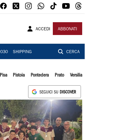
ACCEDI
ABBONATI
2030
SHIPPING
CERCA
Pisa
Pistoia
Pontedera
Prato
Versilia
SEGUICI SU
DISCOVER