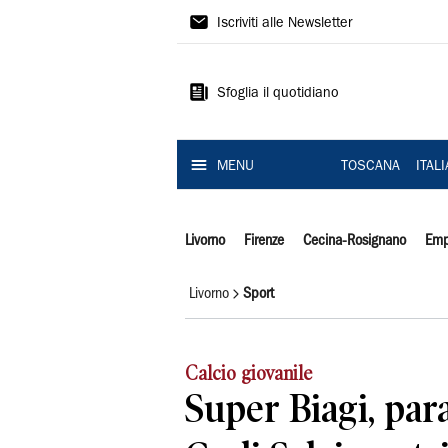
Il
Iscriviti alle Newsletter
Tirreno
Sfoglia il quotidiano
MENU
TOSCANA
ITAL
Livorno
Firenze
Cecina-Rosignano
Emp
Livorno
Sport
Calcio giovanile
Super Biagi, para 