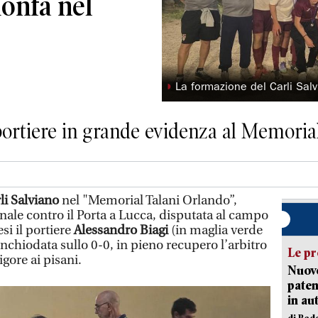
ionfa nel
◗
La formazione del Carli Sal
l portiere in grande evidenza al Memoria
li Salviano
nel "Memorial Talani Orlando”,
finale contro il Porta a Lucca, disputata al campo
esi il portiere
Alessandro Biagi
(in maglia verde
 inchiodata sullo 0-0, in pieno recupero l’arbitro
Le pr
gore ai pisani.
Nuovo
paten
in au
di Red