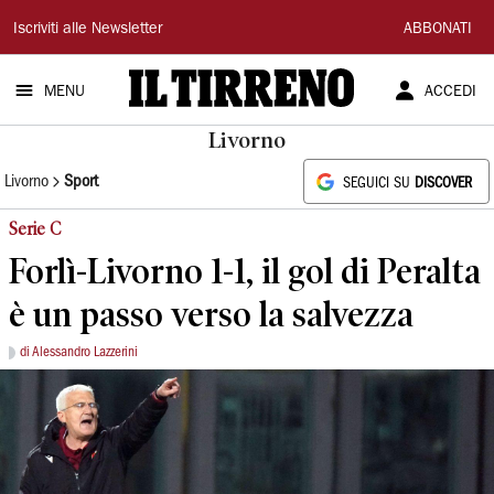
Il
Iscriviti alle Newsletter
ABBONATI
Tirreno
MENU
ACCEDI
Livorno
Livorno
Sport
SEGUICI SU
DISCOVER
Serie C
Forlì-Livorno 1-1, il gol di Peralta
è un passo verso la salvezza
di Alessandro Lazzerini