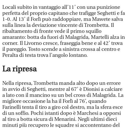
Locali subito in vantaggio all’11’ con una punizione
perfetta del proprio capitano che trafigge Seghetti e fa
1-0. Al 13’ il Forlì può raddoppiare, ma Mawete salva
sulla linea la deviazione vincente di Trombetta. Il
ribaltamento di fronte vede il primo squillo
amaranto: botta da fuori di Malagrida, Martelli alza in
corner. Il Livorno cresce, fraseggia bene e al 42’ trova
il pareggio. Tosto scende a sinistra crossa al centro e
Peralta di testa trova l’angolo lontano.
La ripresa
Nella ripresa, Trombetta manda alto dopo un errore
in avvio di Seghetti, mentre al 67’ è Dionisi a calciare
a lato con il mancino su un bel cross di Malagrida. La
migliore occasione la ha il Forlì al 76’, quando
Farinelli tenta il tiro a giro col destro, ma la sfera esce
di un soffio. Pochi istanti dopo è Marchesi a opporsi
al tiro a botta sicura di Menarini. Negli ultimi dieci
minuti più recupero le squadre si accontentano del