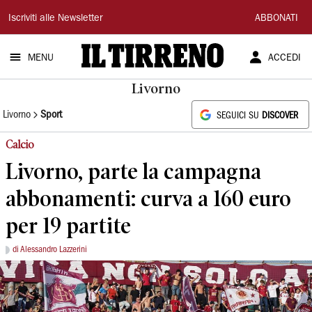
Il
Iscriviti alle Newsletter
ABBONATI
Tirreno
MENU
ACCEDI
Livorno
Livorno
Sport
SEGUICI SU
DISCOVER
Calcio
Livorno, parte la campagna
abbonamenti: curva a 160 euro
per 19 partite
di Alessandro Lazzerini