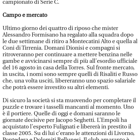
campionato di Serie C.
Campo e mercato
Ultimo giorno dei quattro di riposo che mister
Alessandro Formisano ha regalato alla squadra dopo
le due settimane di ritiro a Montecatini Alto e quella al
Coni di Tirrenia. Domani Dionisi e compagni si
ritroveranno per continuare a mettere benzina nelle
gambe e avvicinarsi sempre di più all’esordio ufficiale
del 16 agosto in casa della Torres. Sul fronte mercato,
in uscita, i nomi sono sempre quelli di Risaliti e Russo
che, una volta usciti, libereranno uno spazio salariale
che potrà essere investito su altri elementi.
Di sicuro la società si sta muovendo per completare il
puzzle e trovare i tasselli mancanti al momento. Uno
è il portiere. Quelle di oggi e domani saranno le
giornate decisive per Jacopo Seghetti. L’Empoli ha
acquistato l’esperto Fulignati e libererà in prestito il
classe 2005. Su di lui c’erano le attenzioni di Livorno,
Pontedera e Dolomiti Bellunesi. Il club amaranto è