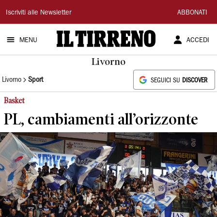
Il
Iscriviti alle Newsletter
ABBONATI
Tirreno
MENU
ACCEDI
Livorno
Livorno
Sport
SEGUICI SU
DISCOVER
Basket
PL, cambiamenti all’orizzonte