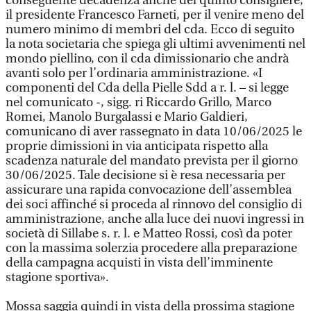
conseguente decadenza anche del quinto consigliere,
il presidente Francesco Farneti, per il venire meno del
numero minimo di membri del cda. Ecco di seguito
la nota societaria che spiega gli ultimi avvenimenti nel
mondo piellino, con il cda dimissionario che andrà
avanti solo per l’ordinaria amministrazione. «I
componenti del Cda della Pielle Sdd a r. l. – si legge
nel comunicato -, sigg. ri Riccardo Grillo, Marco
Romei, Manolo Burgalassi e Mario Galdieri,
comunicano di aver rassegnato in data 10/06/2025 le
proprie dimissioni in via anticipata rispetto alla
scadenza naturale del mandato prevista per il giorno
30/06/2025. Tale decisione si è resa necessaria per
assicurare una rapida convocazione dell’assemblea
dei soci affinché si proceda al rinnovo del consiglio di
amministrazione, anche alla luce dei nuovi ingressi in
società di Sillabe s. r. l. e Matteo Rossi, così da poter
con la massima solerzia procedere alla preparazione
della campagna acquisti in vista dell’imminente
stagione sportiva».
Mossa saggia quindi in vista della prossima stagione