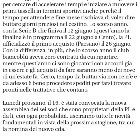
per cercare di accelerare i tempi e iniziare a muovere i
primi tasselli in termini sportivi anche perché il
tempo per attendere fine mese rischiava di voler dire
buttare giorni preziosi nel cestino. Lo scorso anno,
con la Serie B che finiva il 12 giugno (quest’anno la
finalina è in programma il 22 giugno a Cento), la PL
ufficializzò il primo acquisto (Paesano) il 26 giugno.
Con la differenza, in più, che lo scorso anno il club
biancoblù aveva zero contratti da cui ripartire,
mentre quest’anno ci sono giocatori con accordi già
in essere e gli acquisti da fare saranno meno dei nove
di un’estate fa. Certo, tempo da buttar via non ce n’è e
da adesso è bene procedere spediti per farsi trovare
pronti nelle trattative che contano.
Lunedì prossimo, il 16, è stata convocata la nuova
assemblea dei sei soci che sono proprietari della PL e
da lì, con ogni probabilità, usciranno tutte le novità
fondamentali in vista della prossima stagione, tra cui
la nomina del nuovo cda.