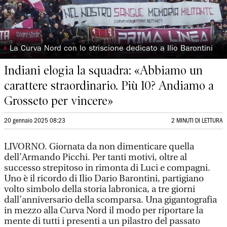
◗
La Curva Nord con lo striscione dedicato a Ilio Barontini
Indiani elogia la squadra: «Abbiamo un
carattere straordinario. Più 10? Andiamo a
Grosseto per vincere»
20 gennaio 2025 08:23
2 MINUTI DI LETTURA
LIVORNO. Giornata da non dimenticare quella
dell’Armando Picchi. Per tanti motivi, oltre al
successo strepitoso in rimonta di Luci e compagni.
Uno è il ricordo di Ilio Dario Barontini, partigiano
volto simbolo della storia labronica, a tre giorni
dall’anniversario della scomparsa. Una gigantografia
in mezzo alla Curva Nord il modo per riportare la
mente di tutti i presenti a un pilastro del passato