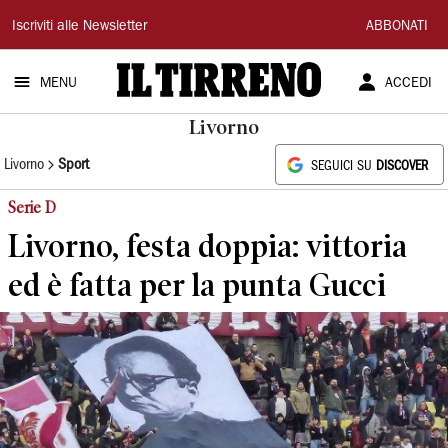
Il
Iscriviti alle Newsletter
ABBONATI
Tirreno
MENU
ACCEDI
Livorno
Livorno
Sport
SEGUICI SU
DISCOVER
Serie D
Livorno, festa doppia: vittoria
ed è fatta per la punta Gucci