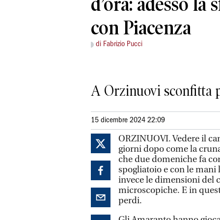
d’ora: adesso la 
con Piacenza
di Fabrizio Pucci
A Orzinuovi sconfitta p
15 dicembre 2024 22:09
ORZINUOVI. Vedere il can
giorni dopo come la cruna 
che due domeniche fa con
spogliatoio e con le mani
invece le dimensioni del
microscopiche. E in questo
perdi.
Gli Amaranto hanno giocat