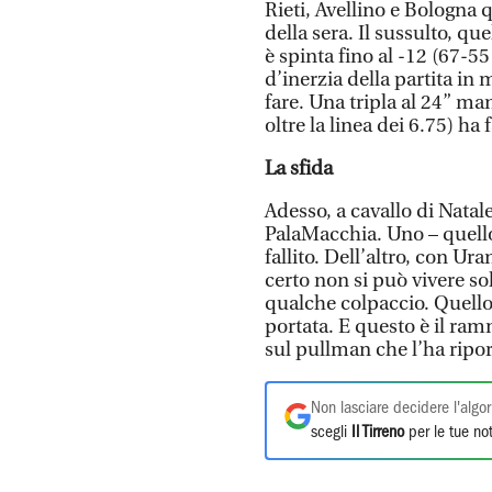
Rieti, Avellino e Bologna 
della sera. Il sussulto, qu
è spinta fino al -12 (67-55
d’inerzia della partita i
fare. Una tripla al 24” man
oltre la linea dei 6.75) ha f
La sfida
Adesso, a cavallo di Nata
PalaMacchia. Uno – quell
fallito. Dell’altro, con Ur
certo non si può vivere so
qualche colpaccio. Quello
portata. E questo è il ra
sul pullman che l’ha ripor
Non lasciare decidere l'algor
scegli
Il Tirreno
per le tue not