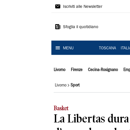
Il
Iscriviti alle Newsletter
Tirreno
Sfoglia il quotidiano
MENU
TOSCANA
ITAL
Livorno
Firenze
Cecina-Rosignano
Emp
Livorno
Sport
Basket
La Libertas dura