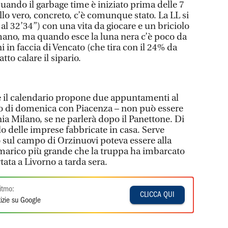
quando il garbage time è iniziato prima delle 7
ello vero, concreto, c’è comunque stato. La LL si
 al 32’34”) con una vita da giocare e un briciolo
n mano, ma quando esce la luna nera c’è poco da
i in faccia di Vencato (che tira con il 24% da
atto calare il sipario.
le il calendario propone due appuntamenti al
o di domenica con Piacenza – non può essere
ania Milano, se ne parlerà dopo il Panettone. Di
lo delle imprese fabbricate in casa. Serve
 sul campo di Orzinuovi poteva essere alla
mmarico più grande che la truppa ha imbarcato
tata a Livorno a tarda sera.
itmo:
CLICCA QUI
izie su Google