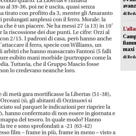
 secondo quarto. La Libertas è rimasta
avanz
no al 39-36, poi ne è uscita, quasi senza
a tirato con profitto da 3, mentre gli Amaranto
di Red
i prolungati amplessi con il ferro. Morale: la
ia che è un piacere. Ne ha messi 27 (a 13) in 10’
L’all
r la riscossione dei due punti. Le cifre: Orzi al
Campi
 con 2/15. I padroni di casa, però hanno anche
fiamm
’attaccare il ferro, specie con Williams, un
maxi 
li arbitri che hanno massacrato Fantoni (5 falli
di Red
 pure esibito mani morbide (purtroppo come la
dia. Tuttavia, che il Gruppo Mascio fosse
, non lo credevano neanche loro.
e di metà gara mortificasse la Libertas (51-38),
Orceani (sì, gli abitanti di Orzinuovi si
iato sul parquet le indicazioni per riaprire la
rò, hanno confermato di non essere in giornata e
a mappa del tesoro. In quale modo? Hanno
da tre e sono sprofondati a -21 (63-42)
sso film – frame in più, frame in meno – visto a