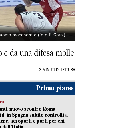
 uomo mascherato (foto F. Corsi)
o e da una difesa molle
3 MINUTI DI LETTURA
Primo piano
ica
nti, nuovo scontro Roma-
d: in Spagna subito controlli a
iere, aeroporti e porti per chi
 dall’Italia