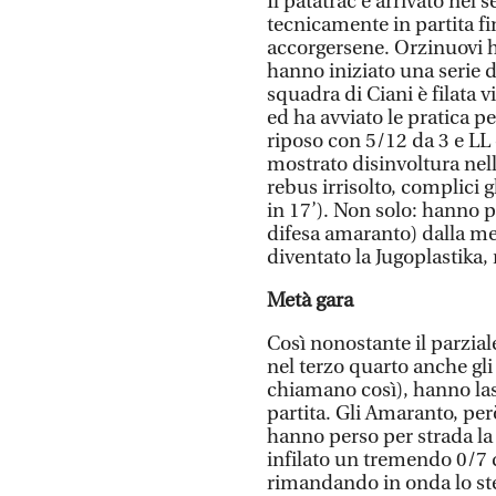
Il patatrac è arrivato nel
tecnicamente in partita fi
accorgersene. Orzinuovi h
hanno iniziato una serie d
squadra di Ciani è filata v
ed ha avviato le pratica pe
riposo con 5/12 da 3 e LL
mostrato disinvoltura nell
rebus irrisolto, complici g
in 17’). Non solo: hanno
difesa amaranto) dalla me
diventato la Jugoplastika
Metà gara
Così nonostante il parzial
nel terzo quarto anche gli 
chiamano così), hanno lasc
partita. Gli Amaranto, pe
hanno perso per strada l
infilato un tremendo 0/7 
rimandando in onda lo ste