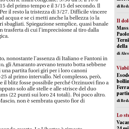
15 del primo tempo e il 3/15 del secondo. Il
di Red
er il resto la tristezza di 3/27. Difficile vincere
 ad acqua e se ci metti anche la bellezza (o la
Il do
beri sbagliati. Spiegazione semplice, quasi banale
Massa
trasferta di cui l’imprecisione al tiro dalla
Paolo
ica.
Terni
della
di Ale
o, nonostante l’assenza di Italiano e Fantoni in
, gli Amaranto avevano tenuto botta sebbene
Viabi
 una partita fuori giri per i loro canoni
Esodo
4-25 al primo intervallo. Nel complesso, però,
bolli
e il blitz fosse possibile perché Orzinuovi fino a
Ferr
pato solo alle stelle e alle strisce del duo
parti
 (22 punti sui loro 24 totali). Poi poco altro.
 Mascio, non è sembrata questo fior di
di Red
Lo st
Vacan
24 mi