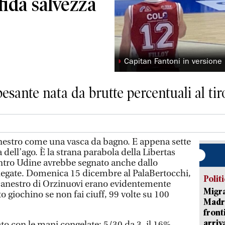
sfida salvezza
◗
Capitan Fantoni in versione
esante nata da brutte percentuali al tir
estro come una vasca da bagno. E appena sette
dell’ago. È la strana parabola della Libertas
tro Udine avrebbe segnato anche dallo
 legate. Domenica 15 dicembre al PalaBertocchi,
Polit
 canestro di Orzinuovi erano evidentemente
Migra
 giochino se non fai ciuff, 99 volte su 100
Madri
front
arriva
o con le mani congelate: 5/30 da 3, il 16%