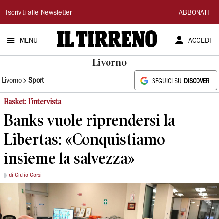
Il
Iscriviti alle Newsletter
ABBONATI
Tirreno
MENU
ACCEDI
Livorno
Livorno
Sport
SEGUICI SU
DISCOVER
Basket: l'intervista
Banks vuole riprendersi la
Libertas: «Conquistiamo
insieme la salvezza»
di Giulio Corsi