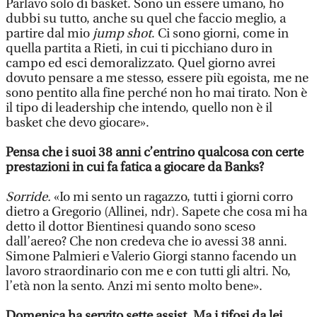
Parlavo solo di basket. Sono un essere umano, ho
dubbi su tutto, anche su quel che faccio meglio, a
partire dal mio
jump shot
. Ci sono giorni, come in
quella partita a Rieti, in cui ti picchiano duro in
campo ed esci demoralizzato. Quel giorno avrei
dovuto pensare a me stesso, essere più egoista, me ne
sono pentito alla fine perché non ho mai tirato. Non è
il tipo di leadership che intendo, quello non è il
basket che devo giocare».
Pensa che i suoi 38 anni c’entrino qualcosa con certe
prestazioni in cui fa fatica a giocare da Banks?
Sorride.
«Io mi sento un ragazzo, tutti i giorni corro
dietro a Gregorio (Allinei, ndr). Sapete che cosa mi ha
detto il dottor Bientinesi quando sono sceso
dall’aereo? Che non credeva che io avessi 38 anni.
Simone Palmieri e Valerio Giorgi stanno facendo un
lavoro straordinario con me e con tutti gli altri. No,
l’età non la sento. Anzi mi sento molto bene».
Domenica ha servito sette assist. Ma i tifosi da lei