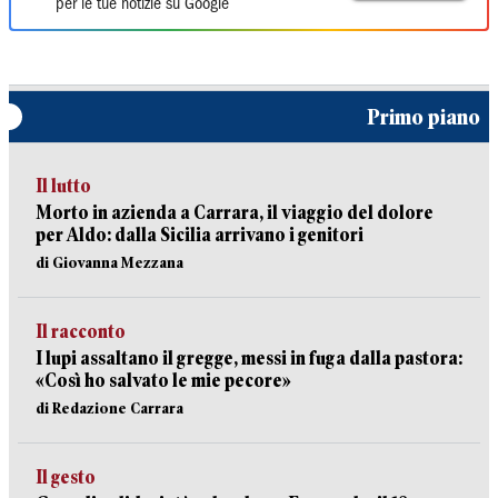
per le tue notizie su Google
Primo piano
Il lutto
Morto in azienda a Carrara, il viaggio del dolore
per Aldo: dalla Sicilia arrivano i genitori
di Giovanna Mezzana
Il racconto
I lupi assaltano il gregge, messi in fuga dalla pastora:
«Così ho salvato le mie pecore»
di Redazione Carrara
Il gesto