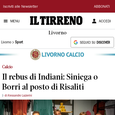
Il
Iscriviti alle Newsletter
ABBONATI
Tirreno
MENU
ACCEDI
Livorno
Livorno
Sport
SEGUICI SU
DISCOVER
Calcio
Il rebus di Indiani: Siniega o
Borri al posto di Risaliti
di Alessandro Lazzerini