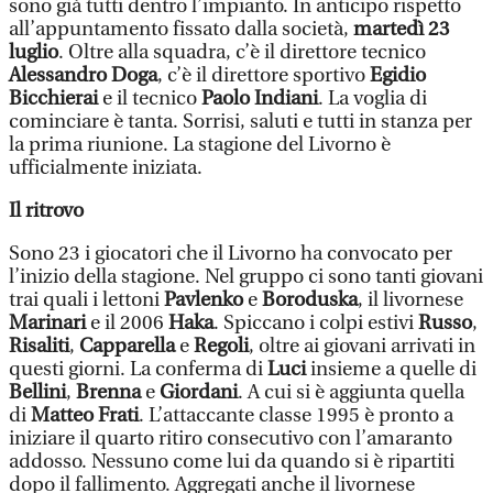
sono già tutti dentro l’impianto. In anticipo rispetto
all’appuntamento fissato dalla società,
martedì 23
luglio
. Oltre alla squadra, c’è il direttore tecnico
Alessandro Doga
, c’è il direttore sportivo
Egidio
Bicchierai
e il tecnico
Paolo Indiani
. La voglia di
cominciare è tanta. Sorrisi, saluti e tutti in stanza per
la prima riunione. La stagione del Livorno è
ufficialmente iniziata.
Il ritrovo
Sono 23 i giocatori che il Livorno ha convocato per
l’inizio della stagione. Nel gruppo ci sono tanti giovani
trai quali i lettoni
Pavlenko
e
Boroduska
, il livornese
Marinari
e il 2006
Haka
. Spiccano i colpi estivi
Russo
,
Risaliti
,
Capparella
e
Regoli
, oltre ai giovani arrivati in
questi giorni. La conferma di
Luci
insieme a quelle di
Bellini
,
Brenna
e
Giordani
. A cui si è aggiunta quella
di
Matteo Frati
. L’attaccante classe 1995 è pronto a
iniziare il quarto ritiro consecutivo con l’amaranto
addosso. Nessuno come lui da quando si è ripartiti
dopo il fallimento. Aggregati anche il livornese