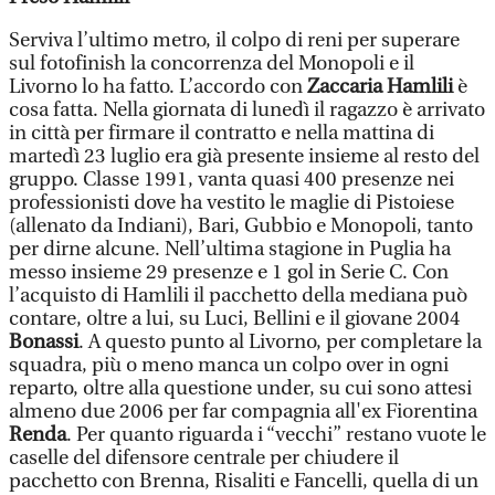
Serviva l’ultimo metro, il colpo di reni per superare
sul fotofinish la concorrenza del Monopoli e il
Livorno lo ha fatto. L’accordo con
Zaccaria Hamlili
è
cosa fatta. Nella giornata di lunedì il ragazzo è arrivato
in città per firmare il contratto e nella mattina di
martedì 23 luglio era già presente insieme al resto del
gruppo. Classe 1991, vanta quasi 400 presenze nei
professionisti dove ha vestito le maglie di Pistoiese
(allenato da Indiani), Bari, Gubbio e Monopoli, tanto
per dirne alcune. Nell’ultima stagione in Puglia ha
messo insieme 29 presenze e 1 gol in Serie C. Con
l’acquisto di Hamlili il pacchetto della mediana può
contare, oltre a lui, su Luci, Bellini e il giovane 2004
Bonassi
. A questo punto al Livorno, per completare la
squadra, più o meno manca un colpo over in ogni
reparto, oltre alla questione under, su cui sono attesi
almeno due 2006 per far compagnia all'ex Fiorentina
Renda
. Per quanto riguarda i “vecchi” restano vuote le
caselle del difensore centrale per chiudere il
pacchetto con Brenna, Risaliti e Fancelli, quella di un