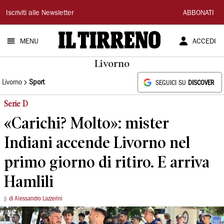
Il
Iscriviti alle Newsletter
ABBONATI
Tirreno
MENU
ACCEDI
Livorno
Livorno
Sport
SEGUICI SU
DISCOVER
Serie D
«Carichi? Molto»: mister
Indiani accende Livorno nel
primo giorno di ritiro. E arriva
Hamlili
di Alessandro Lazzerini