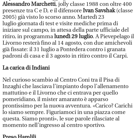
Alessandro Marchetti
, jolly classe 1988 con oltre 400
presenze tra C e D, e il difensore
Ivan Savshak
(classe
2005) già visto lo scorso anno. Martedì 23
luglio giornata di test e visite mediche prima di
iniziare sul campo, in attesa della parte ufficiale del
ritiro, in programma
lunedì 29 luglio
. A Pievepelago il
Livorno resterà fino al 14 agosto, con due amichevoli
già fissate: il 31 luglio a Pontedera contro i granata
padroni di casa e il 3 agosto in ritiro contro il Carpi.
La carica di Indiani
Nel curioso scambio al Centro Coni tra il Pisa di
Inzaghi che lasciava l’impianto dopo l’allenamento
mattutino e il Livorno che ci entrava per quello
pomeridiano, il mister amaranto è apparso
prontissimo per la nuova avventura. «Carico? Carichi
lo siamo sempre. Figuriamoci in una piazza come
questa. Siamo pronti», le sue parole rilasciate al
momento nell’ingresso al centro sportivo.
Preso Hamlili