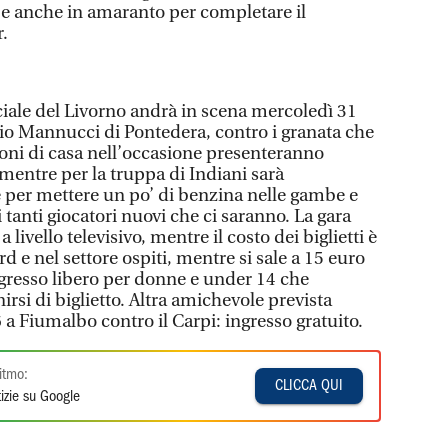
be anche in amaranto per completare il
.
iale del Livorno andrà in scena mercoledì 31
tadio Mannucci di Pontedera, contro i granata che
roni di casa nell’occasione presenteranno
mentre per la truppa di Indiani sarà
 per mettere un po’ di benzina nelle gambe e
 i tanti giocatori nuovi che ci saranno. La gara
livello televisivo, mentre il costo dei biglietti è
d e nel settore ospiti, mentre si sale a 15 euro
ngresso libero per donne e under 14 che
i di biglietto. Altra amichevole prevista
6 a Fiumalbo contro il Carpi: ingresso gratuito.
itmo:
CLICCA QUI
izie su Google