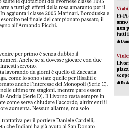
 salite le quotazioni del livornese classe 1995
te a tutti gli effetti della rosa amaranto per il
Viabi
In aggiunta i classe 2005 Marinari, Boroduska e
Fi-Pi
esordito nel finale del campionato passato, il
anno 
egno all’Armando Picchi.
non p
tutti 
di Dan
rvenire per primo è senza dubbio il
Viole
numeri. Anche se si dovesse giocare con due
Livor
innesti servono.
piazz
sta lavorando da giorni è quello di Zaccaria
scopo
ga, come lo sono state quelle per Risaliti e
di Red
ornato anche l’interesse del Monopoli (Serie C),
 nelle ultime tre stagioni, mentre pare essere
is Andria (Serie D). Il Livorno resta sempre in
te come serva chiudere l’accordo, altrimenti il
catore aumenta. Nessun allarme, ma solo
trattativa per il portiere Daniele Cardelli,
995 che Indiani ha già avuto al San Donato