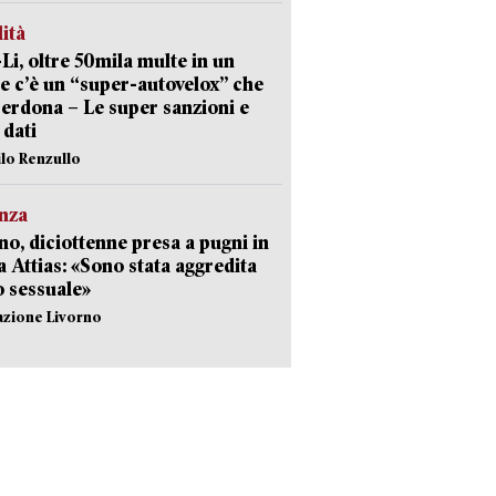
lità
-Li, oltre 50mila multe in un
e c’è un “super-autovelox” che
erdona – Le super sanzioni e
i dati
ilo Renzullo
nza
no, diciottenne presa a pugni in
a Attias: «Sono stata aggredita
 sessuale»
azione Livorno