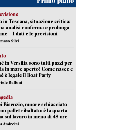
Primo piano
evisione
 in Toscana, situazione critica:
ima analisi conferma e prolunga
rme – I dati e le previsioni
maso Silvi
nto
é in Versilia sono tutti pazzi per
sta in mare aperto? Come nasce e
é è legale il Boat Party
riele Buffoni
agedia
 Bisenzio, muore schiacciato
 un pallet ribaltato: è la quarta
ma sul lavoro in meno di 48 ore
na Andreini