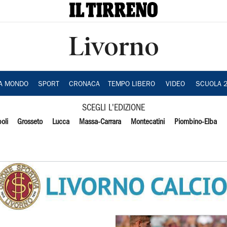
Livorno
IA MONDO
SPORT
CRONACA
TEMPO LIBERO
VIDEO
SCUOLA 
SCEGLI L'EDIZIONE
oli
Grosseto
Lucca
Massa-Carrara
Montecatini
Piombino-Elba