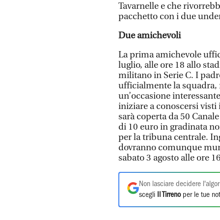
Tavarnelle e che rivorreb
pacchetto con i due under
Due amichevoli
La prima amichevole uffic
luglio, alle ore 18 allo s
militano in Serie C. I pad
ufficialmente la squadra, 
un’occasione interessante
iniziare a conoscersi visti
sarà coperta da 50 Canale a 
di 10 euro in gradinata nor
per la tribuna centrale. I
dovranno comunque munirs
sabato 3 agosto alle ore 1
Non lasciare decidere l'algor
scegli
Il Tirreno
per le tue not