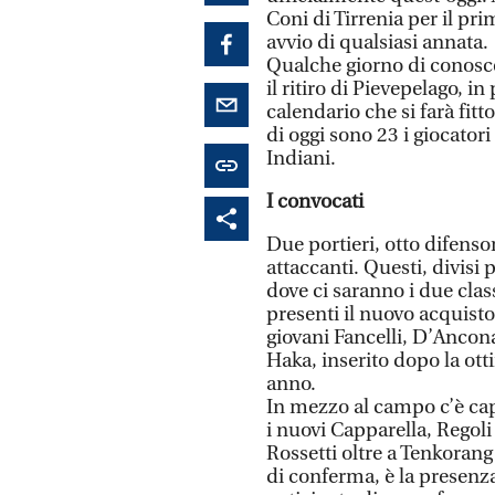
Coni di Tirrenia per il pri
avvio di qualsiasi annata.
Qualche giorno di conosce
il ritiro di Pievepelago, 
calendario che si farà fitt
di oggi sono 23 i giocator
Indiani.
I convocati
Due portieri, otto difensor
attaccanti. Questi, divisi 
dove ci saranno i due clas
presenti il nuovo acquisto
giovani Fancelli, D’Ancona
Haka, inserito dopo la ott
anno.
In mezzo al campo c’è cap
i nuovi Capparella, Regoli
Rossetti oltre a Tenkorang 
di conferma, è la presenza