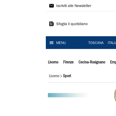
Il
Iscriviti alle Newsletter
Tirreno
Sfoglia il quotidiano
MENU
TOSCANA
ITAL
Livorno
Firenze
Cecina-Rosignano
Emp
Livorno
Sport