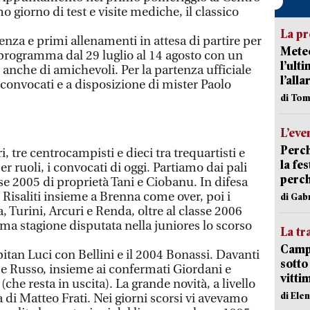
mo giorno di test e visite mediche, il classico
La pr
nza e primi allenamenti in attesa di partire per
Meteo
in programma dal 29 luglio al 14 agosto con un
l’ult
o anche di amichevoli. Per la partenza ufficiale
l’alla
i convocati e a disposizione di mister Paolo
di Tom
L’eve
Perch
i, tre centrocampisti e dieci tra trequartisti e
la fe
per ruoli, i convocati di oggi. Partiamo dai pali
perch
se 2005 di proprietà Tani e Ciobanu. In difesa
 Risaliti insieme a Brenna come over, poi i
di Gab
, Turini, Arcuri e Renda, oltre al classe 2006
ima stagione disputata nella juniores lo scorso
La tr
Campi
itan Luci con Bellini e il 2004 Bonassi. Davanti
sotto
 e Russo, insieme ai confermati Giordani e
vitti
(che resta in uscita). La grande novità, a livello
di Ele
 di Matteo Frati. Nei giorni scorsi vi avevamo