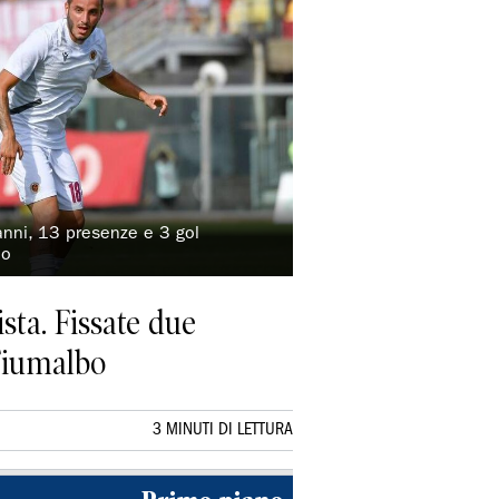
 anni, 13 presenze e 3 gol
no
ista. Fissate due
 Fiumalbo
3 MINUTI DI LETTURA