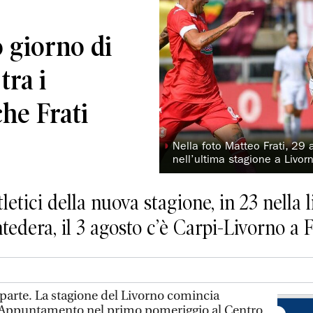
o giorno di
tra i
che Frati
◗
Nella foto Matteo Frati, 29
nell’ultima stagione a Livor
letici della nuova stagione, in 23 nella l
ntedera, il 3 agosto c’è Carpi-Livorno a
arte. La stagione del Livorno comincia
. Appuntamento nel primo pomeriggio al Centro