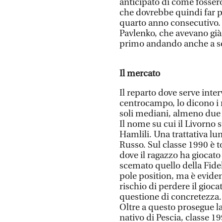
anticipato di come fossero
che dovrebbe quindi far par
quarto anno consecutivo. 
Pavlenko, che avevano già 
primo andando anche a s
Il mercato
Il reparto dove serve inte
centrocampo, lo dicono i 
soli mediani, almeno due 
Il nome su cui il Livorno 
Hamlili. Una trattativa lun
Russo. Sul classe 1990 è t
dove il ragazzo ha giocato
scemato quello della Fidel
pole position, ma è eviden
rischio di perdere il gio
questione di concretezza.
Oltre a questo prosegue la 
nativo di Pescia, classe 1