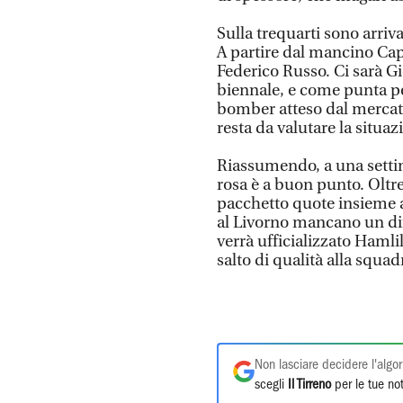
Sulla trequarti sono arriva
A partire dal mancino Cap
Federico Russo. Ci sarà Gi
biennale, e come punta per
bomber atteso dal mercato
resta da valutare la situa
Riassumendo, a una settima
rosa è a buon punto. Oltr
pacchetto quote insieme a
al Livorno mancano un di
verrà ufficializzato Hamlil
salto di qualità alla squad
Non lasciare decidere l'algor
scegli
Il Tirreno
per le tue not