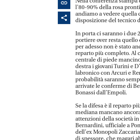
Nella conferenza stampa d
l’80-90% della rosa pronti 
andiamo a vedere quella ch
disposizione del tecnico d
In porta ci saranno i due 
portiere over resta quello
per adesso non è stato anc
reparto più completo. Al c
centrale di piede mancino
destra i giovani Turini e
labronico con Arcuri e Ren
probabilità saranno sempr
arrivate le conferme di Bel
Bonassi dall’Empoli.
Se la difesa è il reparto p
mediana mancano ancora i 
attenzioni della società in
Bernardini, ufficiale a Pomp
dell’ex Monopoli Zaccaria 
di spessore, che magari abb