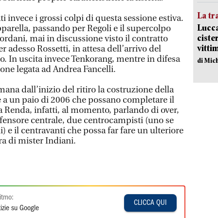
La tr
ti invece i grossi colpi di questa sessione estiva.
Lucca
parella, passando per Regoli e il supercolpo
ciste
ordani, mai in discussione visto il contratto
vitti
 adesso Rossetti, in attesa dell’arrivo del
. In uscita invece Tenkorang, mentre in difesa
di Mic
zione legata ad Andrea Fancelli.
na dall’inizio del ritiro la costruzione della
e a un paio di 2006 che possano completare il
 Renda, infatti, al momento, parlando di over,
fensore centrale, due centrocampisti (uno se
i) e il centravanti che possa far fare un ulteriore
ra di mister Indiani.
itmo:
CLICCA QUI
izie su Google