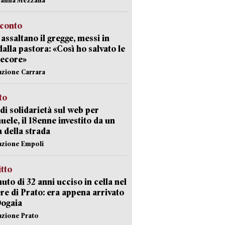
cconto
i assaltano il gregge, messi in
dalla pastora: «Così ho salvato le
pecore»
azione Carrara
sto
di solidarietà sul web per
ele, il 18enne investito da un
a della strada
azione Empoli
itto
uto di 32 anni ucciso in cella nel
re di Prato: era appena arrivato
Dogaia
azione Prato