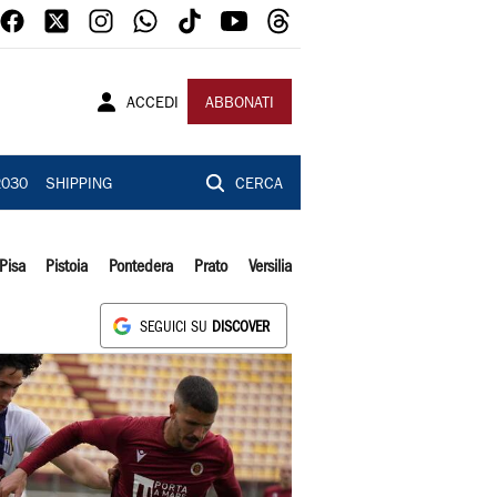
ACCEDI
ABBONATI
2030
SHIPPING
CERCA
Pisa
Pistoia
Pontedera
Prato
Versilia
SEGUICI SU
DISCOVER