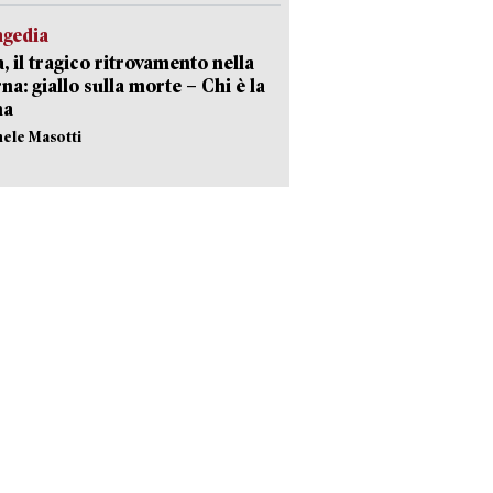
agedia
, il tragico ritrovamento nella
rna: giallo sulla morte – Chi è la
ma
hele Masotti