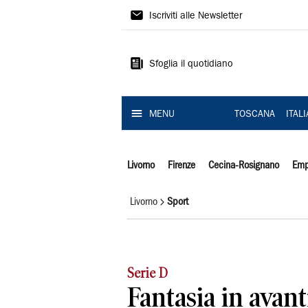
Il
Iscriviti alle Newsletter
Tirreno
Sfoglia il quotidiano
MENU
TOSCANA
ITAL
Livorno
Firenze
Cecina-Rosignano
Emp
Livorno
Sport
Serie D
Fantasia in avant