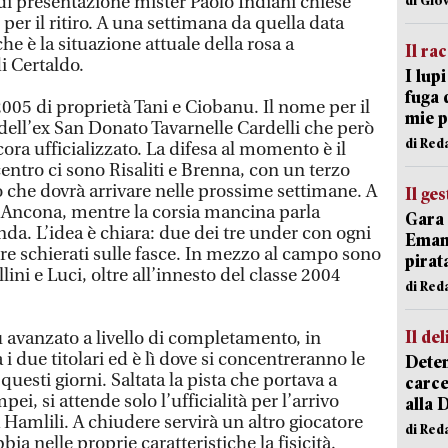
i presentazione mister Paolo Indiani chiese
per il ritiro. A una settimana da quella data
e è la situazione attuale della rosa a
Il ra
i Certaldo.
I lup
fuga 
2005 di proprietà Tani e Ciobanu. Il nome per il
mie 
 dell’ex San Donato Tavarnelle Cardelli che però
di Red
ora ufficializzato. La difesa al momento è il
entro ci sono Risaliti e Brenna, con un terzo
 che dovrà arrivare nelle prossime settimane. A
Il ge
 D’Ancona, mentre la corsia mancina parla
Gara 
da. L’idea è chiara: due dei tre under con ogni
Emanu
e schierati sulle fasce. In mezzo al campo sono
pirat
lini e Luci, oltre all’innesto del classe 2004
di Red
Il del
iù avanzato a livello di completamento, in
due titolari ed è lì dove si concentreranno le
Deten
 questi giorni. Saltata la pista che portava a
carce
ei, si attende solo l’ufficialità per l’arrivo
alla 
Hamlili. A chiudere servirà un altro giocatore
di Red
ia nelle proprie caratteristiche la fisicità.