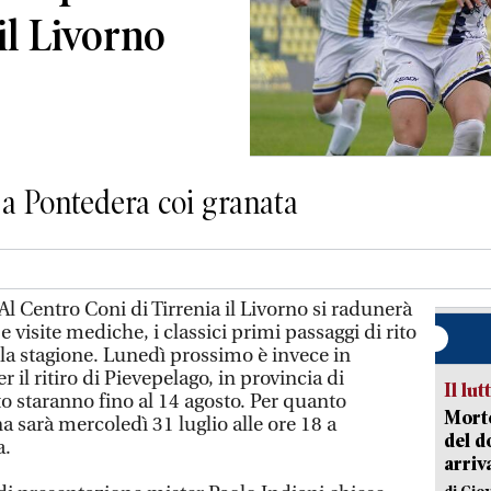
 il Livorno
o a Pontedera coi granata
l Centro Coni di Tirrenia il Livorno si radunerà
 e visite mediche, i classici primi passaggi di rito
la stagione. Lunedì prossimo è invece in
il ritiro di Pievepelago, in provincia di
Il lut
 staranno fino al 14 agosto. Per quanto
Morto
a sarà mercoledì 31 luglio alle ore 18 a
del d
a.
arriv
di Gio