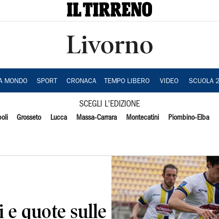
Livorno
IA MONDO
SPORT
CRONACA
TEMPO LIBERO
VIDEO
SCUOLA 
SCEGLI L'EDIZIONE
oli
Grosseto
Lucca
Massa-Carrara
Montecatini
Piombino-Elba
i e quote sulle