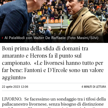
◗
Al PalaModì con Walter De Raffaele (Foto Masini/Silvi)
Boni prima della sfida di domani tra
amaranto e Herons fa il punto sul
campionato. «Le livornesi hanno tutto per
far bene: Fantoni e D’Ercole sono un valore
aggiunto»
22 aprile 2023 12:06
4 MINUTI DI LETTURA
LIVORNO. Se facessimo un sondaggio tra i tifosi della
pallacanestro livornese, senza bisogno di distinzione