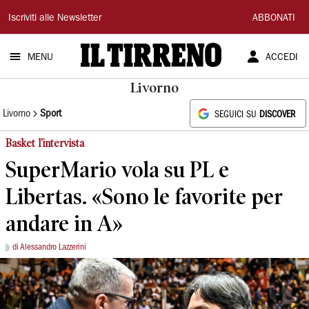
Il
Iscriviti alle Newsletter
ABBONATI
Tirreno
MENU
ACCEDI
Livorno
Livorno
Sport
SEGUICI SU
DISCOVER
Basket l'intervista
SuperMario vola su PL e
Libertas. «Sono le favorite per
andare in A»
di Alessandro Lazzerini