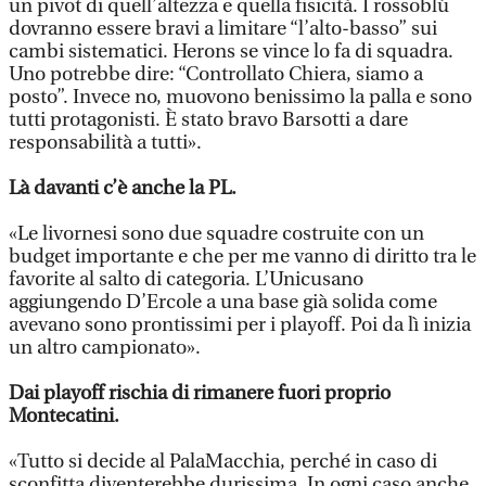
un pivot di quell’altezza e quella fisicità. I rossoblù
dovranno essere bravi a limitare “l’alto-basso” sui
cambi sistematici. Herons se vince lo fa di squadra.
Uno potrebbe dire: “Controllato Chiera, siamo a
posto”. Invece no, muovono benissimo la palla e sono
tutti protagonisti. È stato bravo Barsotti a dare
responsabilità a tutti».
Là davanti c’è anche la PL.
«Le livornesi sono due squadre costruite con un
budget importante e che per me vanno di diritto tra le
favorite al salto di categoria. L’Unicusano
aggiungendo D’Ercole a una base già solida come
avevano sono prontissimi per i playoff. Poi da lì inizia
un altro campionato».
Dai playoff rischia di rimanere fuori proprio
Montecatini.
«Tutto si decide al PalaMacchia, perché in caso di
sconfitta diventerebbe durissima. In ogni caso anche