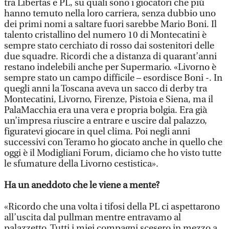
tra Libertas e PL, su quali sono i giocatori che più
hanno temuto nella loro carriera, senza dubbio uno
dei primi nomi a saltare fuori sarebbe Mario Boni. Il
talento cristallino del numero 10 di Montecatini è
sempre stato cerchiato di rosso dai sostenitori delle
due squadre. Ricordi che a distanza di quarant’anni
restano indelebili anche per Supermario. «Livorno è
sempre stato un campo difficile – esordisce Boni -. In
quegli anni la Toscana aveva un sacco di derby tra
Montecatini, Livorno, Firenze, Pistoia e Siena, ma il
PalaMacchia era una vera e propria bolgia. Era già
un’impresa riuscire a entrare e uscire dal palazzo,
figuratevi giocare in quel clima. Poi negli anni
successivi con Teramo ho giocato anche in quello che
oggi è il Modigliani Forum, diciamo che ho visto tutte
le sfumature della Livorno cestistica».
Ha un aneddoto che le viene a mente?
«Ricordo che una volta i tifosi della PL ci aspettarono
all’uscita dal pullman mentre entravamo al
palazzetto. Tutti i miei compagni scesero in mezzo a