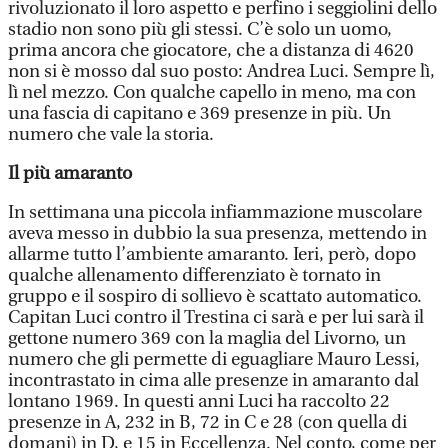
rivoluzionato il loro aspetto e perfino i seggiolini dello
stadio non sono più gli stessi. C’è solo un uomo,
prima ancora che giocatore, che a distanza di 4620
non si è mosso dal suo posto: Andrea Luci. Sempre lì,
lì nel mezzo. Con qualche capello in meno, ma con
una fascia di capitano e 369 presenze in più. Un
numero che vale la storia.
Il più amaranto
In settimana una piccola infiammazione muscolare
aveva messo in dubbio la sua presenza, mettendo in
allarme tutto l’ambiente amaranto. Ieri, però, dopo
qualche allenamento differenziato è tornato in
gruppo e il sospiro di sollievo è scattato automatico.
Capitan Luci contro il Trestina ci sarà e per lui sarà il
gettone numero 369 con la maglia del Livorno, un
numero che gli permette di eguagliare Mauro Lessi,
incontrastato in cima alle presenze in amaranto dal
lontano 1969. In questi anni Luci ha raccolto 22
presenze in A, 232 in B, 72 in C e 28 (con quella di
domani) in D, e 15 in Eccellenza. Nel conto, come per