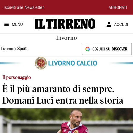
Il
Iscriviti alle Newsletter
ABBONATI
Tirreno
MENU
ACCEDI
Livorno
Livorno
Sport
SEGUICI SU
DISCOVER
Il personaggio
È il più amaranto di sempre.
Domani Luci entra nella storia