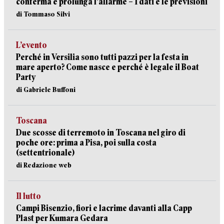
conferma e prolunga l’allarme – I dati e le previsioni
di Tommaso Silvi
L’evento
Perché in Versilia sono tutti pazzi per la festa in
mare aperto? Come nasce e perché è legale il Boat
Party
di Gabriele Buffoni
Toscana
Due scosse di terremoto in Toscana nel giro di
poche ore: prima a Pisa, poi sulla costa
(settentrionale)
di Redazione web
Il lutto
Campi Bisenzio, fiori e lacrime davanti alla Capp
Plast per Kumara Gedara