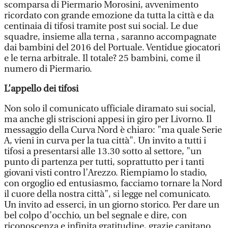
scomparsa di Piermario Morosini, avvenimento
ricordato con grande emozione da tutta la città e da
centinaia di tifosi tramite post sui social. Le due
squadre, insieme alla terna , saranno accompagnate
dai bambini del 2016 del Portuale. Ventidue giocatori
e le terna arbitrale. Il totale? 25 bambini, come il
numero di Piermario.
L’appello dei tifosi
Non solo il comunicato ufficiale diramato sui social,
ma anche gli striscioni appesi in giro per Livorno. Il
messaggio della Curva Nord è chiaro: "ma quale Serie
A, vieni in curva per la tua città". Un invito a tutti i
tifosi a presentarsi alle 13.30 sotto al settore, "un
punto di partenza per tutti, soprattutto per i tanti
giovani visti contro l’Arezzo. Riempiamo lo stadio,
con orgoglio ed entusiasmo, facciamo tornare la Nord
il cuore della nostra città", si legge nel comunicato.
Un invito ad esserci, in un giorno storico. Per dare un
bel colpo d’occhio, un bel segnale e dire, con
riconoscenza e infinita gratitudine, grazie capitano.