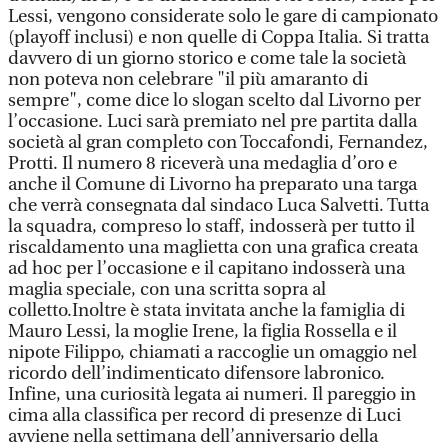
Lessi, vengono considerate solo le gare di campionato
(playoff inclusi) e non quelle di Coppa Italia. Si tratta
davvero di un giorno storico e come tale la società
non poteva non celebrare "il più amaranto di
sempre", come dice lo slogan scelto dal Livorno per
l’occasione. Luci sarà premiato nel pre partita dalla
società al gran completo con Toccafondi, Fernandez,
Protti. Il numero 8 riceverà una medaglia d’oro e
anche il Comune di Livorno ha preparato una targa
che verrà consegnata dal sindaco Luca Salvetti. Tutta
la squadra, compreso lo staff, indosserà per tutto il
riscaldamento una maglietta con una grafica creata
ad hoc per l’occasione e il capitano indosserà una
maglia speciale, con una scritta sopra al
colletto.Inoltre è stata invitata anche la famiglia di
Mauro Lessi, la moglie Irene, la figlia Rossella e il
nipote Filippo, chiamati a raccoglie un omaggio nel
ricordo dell’indimenticato difensore labronico.
Infine, una curiosità legata ai numeri. Il pareggio in
cima alla classifica per record di presenze di Luci
avviene nella settimana dell’anniversario della