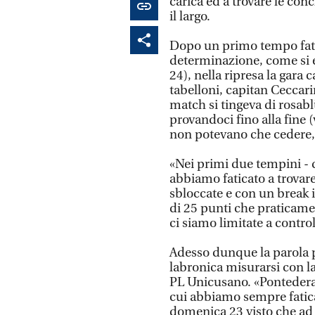
carica ed a trovare le conc
il largo.
Dopo un primo tempo fatico
determinazione, come si e
24), nella ripresa la gara
tabelloni, capitan Ceccarin
match si tingeva di rosab
provandoci fino alla fine (
non potevano che cedere, tr
«Nei primi due tempini - d
abbiamo faticato a trovare
sbloccate e con un break 
di 25 punti che praticament
ci siamo limitate a control
Adesso dunque la parola p
labronica misurarsi con l
PL Unicusano. «Pontedera 
cui abbiamo sempre faticat
domenica 23 visto che ad o