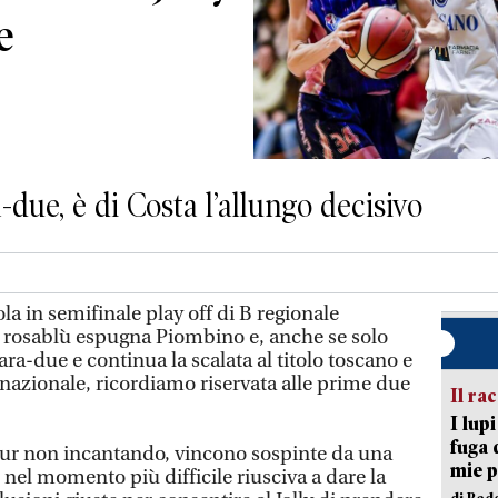
e
-due, è di Costa l’allungo decisivo
la in semifinale play off di B regionale
rosablù espugna Piombino e, anche se solo
gara-due e continua la scalata al titolo toscano e
 nazionale, ricordiamo riservata alle prime due
Il ra
I lup
fuga 
pur non incantando, vincono sospinte da una
mie 
 nel momento più difficile riusciva a dare la
di Red