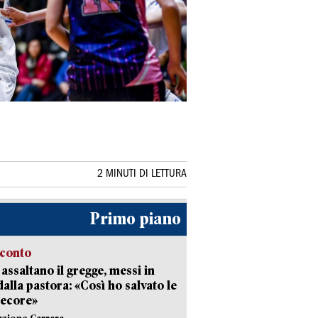
2 MINUTI DI LETTURA
Primo piano
cconto
i assaltano il gregge, messi in
dalla pastora: «Così ho salvato le
pecore»
azione Carrara