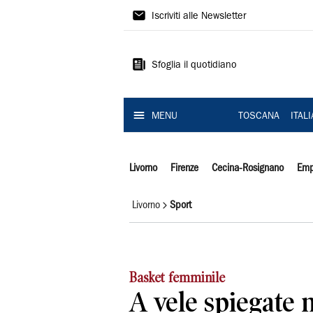
Il
Iscriviti alle Newsletter
Tirreno
Sfoglia il quotidiano
MENU
TOSCANA
ITAL
Livorno
Firenze
Cecina-Rosignano
Emp
Livorno
Sport
Basket femminile
A vele spiegate n