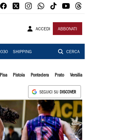
ACCEDI
ABBONATI
2030
SHIPPING
CERCA
Pisa
Pistoia
Pontedera
Prato
Versilia
SEGUICI SU
DISCOVER