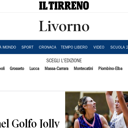
Livorno
IA MONDO
SPORT
CRONACA
TEMPO LIBERO
VIDEO
SCUOLA 
SCEGLI L'EDIZIONE
oli
Grosseto
Lucca
Massa-Carrara
Montecatini
Piombino-Elba
el Golfo Jolly