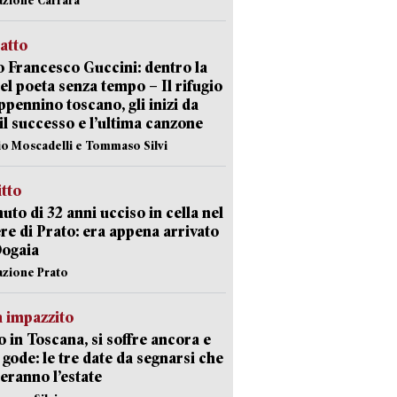
ratto
 Francesco Guccini: dentro la
del poeta senza tempo – Il rifugio
appennino toscano, gli inizi da
 il successo e l’ultima canzone
io Moscadelli e Tommaso Silvi
itto
uto di 32 anni ucciso in cella nel
re di Prato: era appena arrivato
Dogaia
azione Prato
 impazzito
 in Toscana, si soffre ancora e
i gode: le tre date da segnarsi che
eranno l’estate