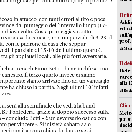
lusioni giuste per consentire al Jolly di prendere
Il rit
so in attacco, con tanti errori al tiro e poca
Addio
vince dal punteggio dell’intervallo lungo (17-
vita 
 cambiava volto. Costa primeggiava sotto i
sull’
i suonava la carica e, con un parziale di 9-23, il
prof,
lù, con le padrone di casa che seppur
di Mar
vedi il parziale di 15-10 dell’ultimo quarto),
a gli applausi locali, alle più forti avversarie.
Il del
ichiara coach Furio Betti – bene in difesa, ma
Deten
 canestro. Il terzo quarto invece ci siamo
carce
importante siamo arrivate fino ad un vantaggio
alla 
e ha chiuso la partita. Negli ultimi 10’ infatti
di Red
lare».
Clima
asserà alla semifinale che vedrà la band
a BF Pontedera, grazie al doppio successo sulla
Meteo
– conclude Betti – è un avversario ostico con
poi s
o per vincere». Si inizierà sabato 22 o
decid
ggi non è ancora chiara la data, e se si