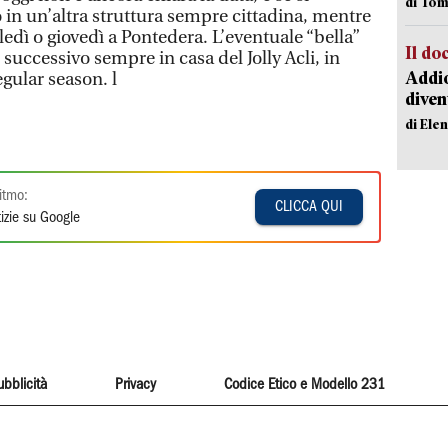
di Tom
 in un’altra struttura sempre cittadina, mentre
edì o giovedì a Pontedera. L’eventuale “bella”
Il d
successivo sempre in casa del Jolly Acli, in
Addio
egular season. l
diven
di Ele
itmo:
CLICCA QUI
izie su Google
ubblicità
Privacy
Codice Etico e Modello 231