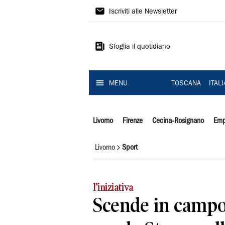
Il
Iscriviti alle Newsletter
Tirreno
Sfoglia il quotidiano
MENU
TOSCANA
ITAL
Livorno
Firenze
Cecina-Rosignano
Emp
Livorno
Sport
l’iniziativa
Scende in campo