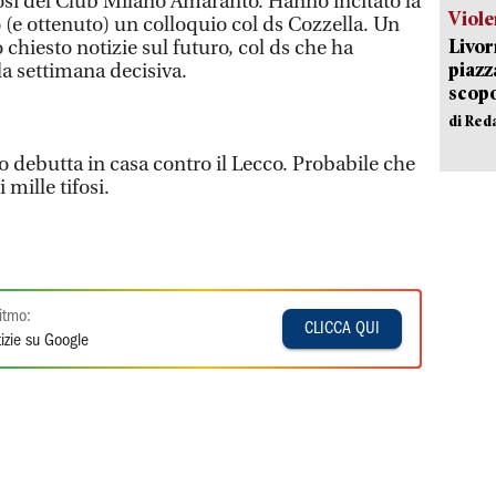
fosi del Club Milano Amaranto. Hanno incitato la
Viole
 (e ottenuto) un colloquio col ds Cozzella. Un
Livor
chiesto notizie sul futuro, col ds che ha
piazz
la settimana decisiva.
scopo
di Red
o debutta in casa contro il Lecco. Probabile che
 mille tifosi.
itmo:
CLICCA QUI
izie su Google