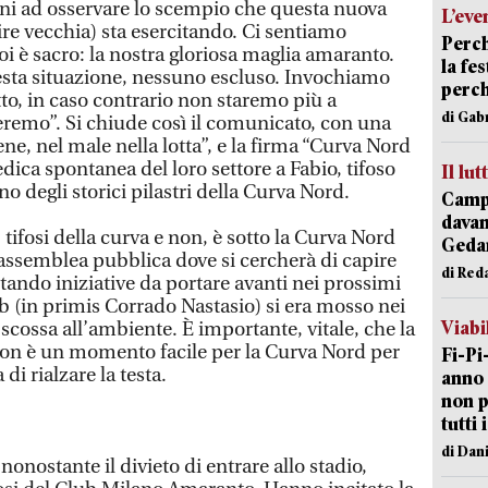
orni ad osservare lo scempio che questa nuova
L’eve
re vecchia) sta esercitando. Ci sentiamo
Perch
noi è sacro: la nostra gloriosa maglia amaranto.
la fe
uesta situazione, nessuno escluso. Invochiamo
perch
to, in caso contrario non staremo più a
di Gab
remo”. Si chiude così il comunicato, con una
bene, nel male nella lotta”, e la firma “Curva Nord
edica spontanea del loro settore a Fabio, tifoso
Il lut
o degli storici pilastri della Curva Nord.
Campi
davan
tifosi della curva e non, è sotto la Curva Nord
Geda
 assemblea pubblica dove si cercherà di capire
di Red
tando iniziative da portare avanti nei prossimi
b (in primis Corrado Nastasio) si era mosso nei
Viabi
 scossa all’ambiente. È importante, vitale, che la
 Non è un momento facile per la Curva Nord per
Fi-Pi
 di rialzare la testa.
anno 
non p
tutti 
di Dan
nonostante il divieto di entrare allo stadio,