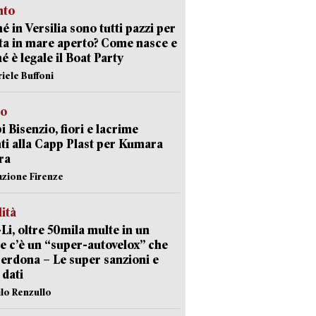
nto
é in Versilia sono tutti pazzi per
sta in mare aperto? Come nasce e
é è legale il Boat Party
riele Buffoni
to
 Bisenzio, fiori e lacrime
ti alla Capp Plast per Kumara
ra
azione Firenze
lità
-Li, oltre 50mila multe in un
e c’è un “super-autovelox” che
erdona – Le super sanzioni e
i dati
ilo Renzullo