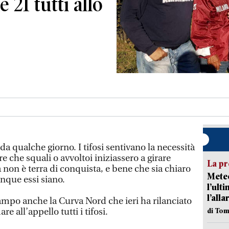
 21 tutti allo
 da qualche giorno. I tifosi sentivano la necessità
e che squali o avvoltoi iniziassero a girare
La pr
 non è terra di conquista, e bene che sia chiaro
Meteo
nque essi siano.
l’ult
l’alla
ampo anche la Curva Nord che ieri ha rilanciato
 all’appello tutti i tifosi.
di Tom