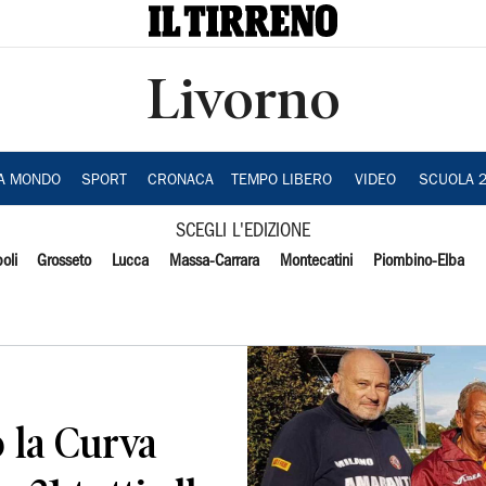
Livorno
IA MONDO
SPORT
CRONACA
TEMPO LIBERO
VIDEO
SCUOLA 
SCEGLI L'EDIZIONE
oli
Grosseto
Lucca
Massa-Carrara
Montecatini
Piombino-Elba
 la Curva