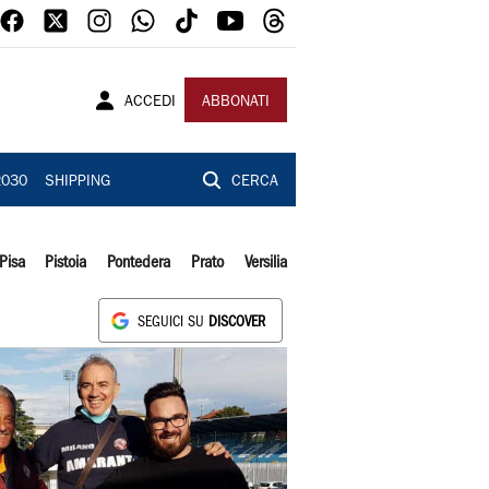
ACCEDI
ABBONATI
2030
SHIPPING
CERCA
Pisa
Pistoia
Pontedera
Prato
Versilia
SEGUICI SU
DISCOVER