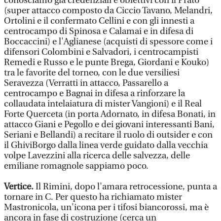
conosciamo già credenziali e obiettivi con il Prato
(super attacco composto da Ciccio Tavano, Melandri,
Ortolini e il confermato Cellini e con gli innesti a
centrocampo di Spinosa e Calamai e in difesa di
Boccaccini) e l'Aglianese (acquisti di spessore come i
difensori Colombini e Salvadori, i centrocampisti
Remedi e Russo e le punte Brega, Giordani e Kouko)
tra le favorite del torneo, con le due versiliesi
Seravezza (Verratti in attacco, Passarello a
centrocampo e Bagnai in difesa a rinforzare la
collaudata intelaiatura di mister Vangioni) e il Real
Forte Querceta (in porta Adornato, in difesa Bonati, in
attacco Giani e Pegollo e dei giovani interessanti Bani,
Seriani e Bellandi) a recitare il ruolo di outsider e con
il GhiviBorgo dalla linea verde guidato dalla vecchia
volpe Lavezzini alla ricerca delle salvezza, delle
emiliane romagnole sappiamo poco.
Vertice.
Il Rimini, dopo l'amara retrocessione, punta a
tornare in C. Per questo ha richiamato mister
Mastronicola, un'icona per i tifosi biancorossi, ma è
ancora in fase di costruzione (cerca un