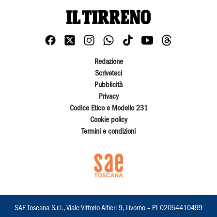
Redazione
Scriveteci
Pubblicità
Privacy
Codice Etico e Modello 231
Cookie policy
Termini e condizioni
SAE Toscana S.r.l., Viale Vittorio Alfieri 9, Livorno – PI 02054410499