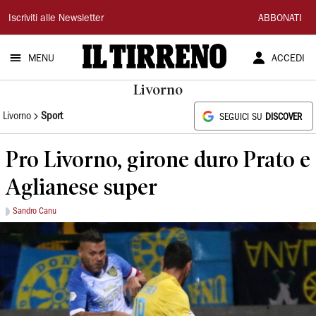
Il
Iscriviti alle Newsletter
ABBONATI
Tirreno
MENU
ACCEDI
Livorno
Livorno
Sport
SEGUICI SU
DISCOVER
Pro Livorno, girone duro Prato e
Aglianese super
Sandro Canu