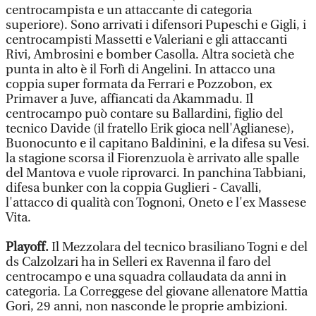
centrocampista e un attaccante di categoria
superiore). Sono arrivati i difensori Pupeschi e Gigli, i
centrocampisti Massetti e Valeriani e gli attaccanti
Rivi, Ambrosini e bomber Casolla. Altra società che
punta in alto è il Forlì di Angelini. In attacco una
coppia super formata da Ferrari e Pozzobon, ex
Primaver a Juve, affiancati da Akammadu. Il
centrocampo può contare su Ballardini, figlio del
tecnico Davide (il fratello Erik gioca nell'Aglianese),
Buonocunto e il capitano Baldinini, e la difesa su Vesi.
la stagione scorsa il Fiorenzuola è arrivato alle spalle
del Mantova e vuole riprovarci. In panchina Tabbiani,
difesa bunker con la coppia Guglieri - Cavalli,
l'attacco di qualità con Tognoni, Oneto e l'ex Massese
Vita.
Playoff.
Il Mezzolara del tecnico brasiliano Togni e del
ds Calzolzari ha in Selleri ex Ravenna il faro del
centrocampo e una squadra collaudata da anni in
categoria. La Correggese del giovane allenatore Mattia
Gori, 29 anni, non nasconde le proprie ambizioni.