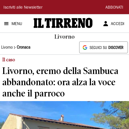
Il
Iscriviti alle Newsletter
ABBONATI
Tirreno
MENU
ACCEDI
Livorno
Livorno
Cronaca
SEGUICI SU
DISCOVER
Il caso
Livorno, eremo della Sambuca
abbandonato: ora alza la voce
anche il parroco