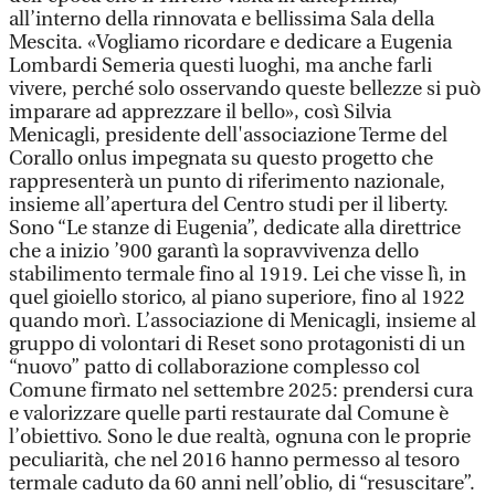
all’interno della rinnovata e bellissima Sala della
Mescita. «Vogliamo ricordare e dedicare a Eugenia
Lombardi Semeria questi luoghi, ma anche farli
vivere, perché solo osservando queste bellezze si può
imparare ad apprezzare il bello», così Silvia
Menicagli, presidente dell'associazione Terme del
Corallo onlus impegnata su questo progetto che
rappresenterà un punto di riferimento nazionale,
insieme all’apertura del Centro studi per il liberty.
Sono “Le stanze di Eugenia”, dedicate alla direttrice
che a inizio ’900 garantì la sopravvivenza dello
stabilimento termale fino al 1919. Lei che visse lì, in
quel gioiello storico, al piano superiore, fino al 1922
quando morì. L’associazione di Menicagli, insieme al
gruppo di volontari di Reset sono protagonisti di un
“nuovo” patto di collaborazione complesso col
Comune firmato nel settembre 2025: prendersi cura
e valorizzare quelle parti restaurate dal Comune è
l’obiettivo. Sono le due realtà, ognuna con le proprie
peculiarità, che nel 2016 hanno permesso al tesoro
termale caduto da 60 anni nell’oblio, di “resuscitare”.