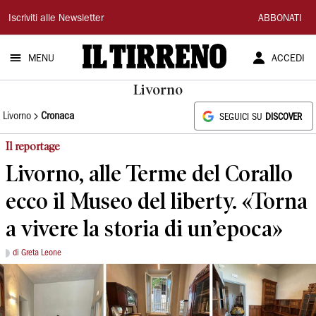
Il
Iscriviti alle Newsletter
ABBONATI
Tirreno
MENU
ACCEDI
Livorno
Livorno
Cronaca
SEGUICI SU
DISCOVER
Il reportage
Livorno, alle Terme del Corallo
ecco il Museo del liberty. «Torna
a vivere la storia di un’epoca»
di Greta Leone