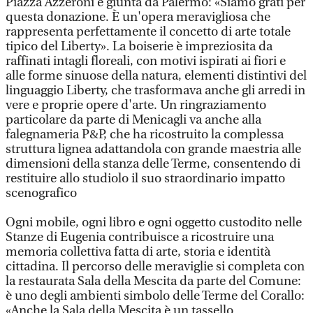
Piazza Azzeroni e giunta da Palermo: «Siamo grati per
questa donazione. È un'opera meravigliosa che
rappresenta perfettamente il concetto di arte totale
tipico del Liberty». La boiserie è impreziosita da
raffinati intagli floreali, con motivi ispirati ai fiori e
alle forme sinuose della natura, elementi distintivi del
linguaggio Liberty, che trasformava anche gli arredi in
vere e proprie opere d'arte. Un ringraziamento
particolare da parte di Menicagli va anche alla
falegnameria P&P, che ha ricostruito la complessa
struttura lignea adattandola con grande maestria alle
dimensioni della stanza delle Terme, consentendo di
restituire allo studiolo il suo straordinario impatto
scenografico
Ogni mobile, ogni libro e ogni oggetto custodito nelle
Stanze di Eugenia contribuisce a ricostruire una
memoria collettiva fatta di arte, storia e identità
cittadina. Il percorso delle meraviglie si completa con
la restaurata Sala della Mescita da parte del Comune:
è uno degli ambienti simbolo delle Terme del Corallo:
«Anche la Sala della Mescita è un tassello