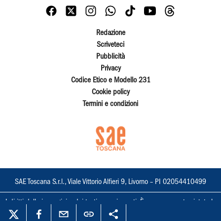
Redazione
Scriveteci
Pubblicità
Privacy
Codice Etico e Modello 231
Cookie policy
Termini e condizioni
SAE Toscana S.r.l., Viale Vittorio Alfieri 9, Livorno – PI 02054410499
I diritti delle immagini e dei testi sono riservati. È espressamente vietata la
loro riproduzione con qualsiasi mezzo e l'adattamento totale o parziale.