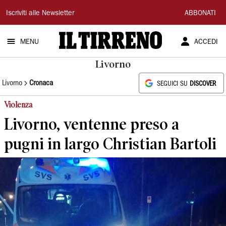
Il
Iscriviti alle Newsletter
ABBONATI
Tirreno
MENU
ACCEDI
Livorno
Livorno
Cronaca
SEGUICI SU
DISCOVER
Violenza
Livorno, ventenne preso a
pugni in largo Christian Bartoli