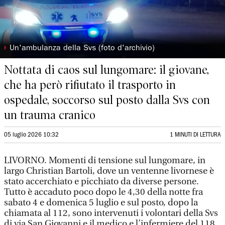
◗
Un'ambulanza della Svs (foto d'archivio)
Nottata di caos sul lungomare: il giovane,
che ha però rifiutato il trasporto in
ospedale, soccorso sul posto dalla Svs con
un trauma cranico
05 luglio 2026 10:32
1 MINUTI DI LETTURA
LIVORNO. Momenti di tensione sul lungomare, in
largo Christian Bartoli, dove un ventenne livornese è
stato accerchiato e picchiato da diverse persone.
Tutto è accaduto poco dopo le 4,30 della notte fra
sabato 4 e domenica 5 luglio e sul posto, dopo la
chiamata al 112, sono intervenuti i volontari della Svs
di via San Giovanni e il medico e l’infermiere del 118