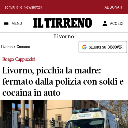
Il
Iscriviti alle Newsletter
ABBONATI
Tirreno
MENU
ACCEDI
Livorno
Livorno
Cronaca
SEGUICI SU
DISCOVER
Borgo Cappuccini
Livorno, picchia la madre:
fermato dalla polizia con soldi e
cocaina in auto