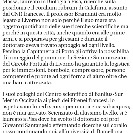
Massa, laureato in Biologia a Pisa, ricerche sulla
posidonia e il coralium rubrum di Calafuria, assunto
dal CNR francese. Il professor Bramanti era molto
legato a Livorno non solo perché il suo mare era
oggetto quotidiano delle sue ricerche scientifiche ma
perché in questa città, anche quando era alle prime
armi e si preparava per gli esami e durante il
dottorato aveva trovato appoggio ad ogni livello.
Persino la Capitaneria di Porto gli offriva la possibilità
di ormeggio del gommone, la Sezione Sommozzatori
del Circolo Portuali di Livorno ha garantito la logistica
per le immersioni, bombole, compressore, persone
competenti e pronte ad ogni forma di aiuto oltre che
una barca attrezzata.
I suoi colleghi del Centro scientifico di Banlius-Sur
Mer in Occitania ai piedi dei Pirenei francesi, lo
aspettavano lunedì scorso per una ricerca subacquea;
non è mai arrivato. Scienziato di altissimo livello, si è
laureato a Pisa dove ha svolto il dottorato col prof
Giovanni Santangelo effettuando ricerche sul corallo
rosso continuando poi, all’università di Barcellona