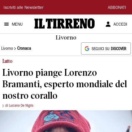
Il
Iscriviti alle Newsletter
ABBONATI
Tirreno
MENU
ACCEDI
Livorno
Livorno
Cronaca
SEGUICI SU
DISCOVER
Lutto
Livorno piange Lorenzo
Bramanti, esperto mondiale del
nostro corallo
di Luciano De Nigris