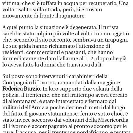
vittima, che si è tuffata in acqua per recuperarlo. Una
volta risalito sulla strada, però, si è trovato
nuovamente di fronte il rapinatore.
A quel punto la situazione è degenerata. Il turista
sarebbe stato colpito più volte al volto con un oggetto
che, secondo il suo racconto, sembrava un tirapugni.
Le sue grida hanno richiamato l'attenzione di
residenti, commercianti e passanti, che hanno
immediatamente dato l'allarme al 112, dopo che già
lo aveva fatto la donna che transitava da lì.
Sul posto sono intervenuti i carabinieri della
Compagnia di Livorno, comandati dalla maggiore
Federica Burzio
. In loro supporto due volanti della
polizia. Il trentenne, che nel frattempo aveva cercato
di allontanarsi, è stato intercettato e fermato dai
militari dell'Arma a poche decine di metri dal luogo
del fatto. Il giovane statunitense, ferito e sotto choc, è
stato invece soccorso dai volontari della Misericordia
di Livorno e accompagnato al pronto soccorso per le
cure. L’accusa, per il trentenne nordafricano, è tentata