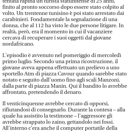
tentata rapina un turista statunitense di 25 anni,
finito al pronto soccorso dopo essere stato colpito al
volto. Un trentenne tunisino è poi stato arrestato dai
carabinieri. Fondamentale la segnalazione di una
donna, che al 112 ha visto le due persone litigare. In
realtà, però, era il momento in cui il vacanziere
cercava di recuperare i suoi oggetti dal giovane
nordafricano.
L'episodio è avvenuto nel pomeriggio di mercoledì
primo luglio. Secondo una prima ricostruzione, il
giovane aveva appena effettuato un prelievo a uno
sportello Atm di piazza Cavour quando sarebbe stato
notato e seguito dall’uomo fino agli scali Manzoni,
dalla parte di piazza Manin. Qui il bandito lo avrebbe
affrontato, pretendendo il denaro.
Il venticinquenne avrebbe cercato di opporsi,
rifiutandosi di consegnarlo. Durante la contesa – alla
quale ha assistito la testimone – l’aggressore gli
avrebbe strappato lo zaino, gettandolo nei fossi.
All'interno c’era anche il computer portatile della