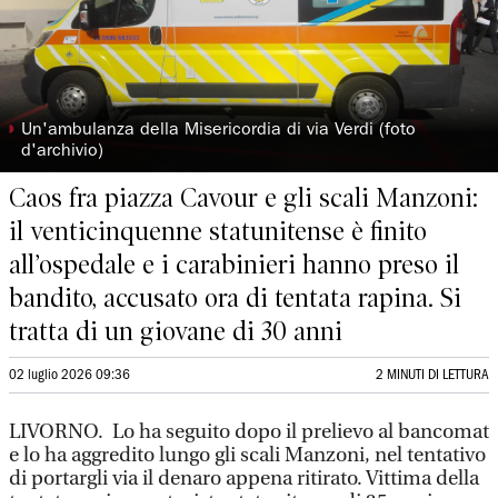
◗
Un'ambulanza della Misericordia di via Verdi (foto
d'archivio)
Caos fra piazza Cavour e gli scali Manzoni:
il venticinquenne statunitense è finito
all’ospedale e i carabinieri hanno preso il
bandito, accusato ora di tentata rapina. Si
tratta di un giovane di 30 anni
02 luglio 2026 09:36
2 MINUTI DI LETTURA
LIVORNO. Lo ha seguito dopo il prelievo al bancomat
e lo ha aggredito lungo gli scali Manzoni, nel tentativo
di portargli via il denaro appena ritirato. Vittima della