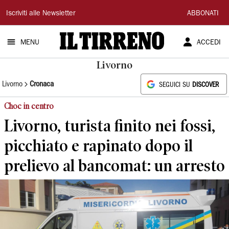
Il
Iscriviti alle Newsletter
ABBONATI
Tirreno
MENU
ACCEDI
Livorno
Livorno
Cronaca
SEGUICI SU
DISCOVER
Choc in centro
Livorno, turista finito nei fossi,
picchiato e rapinato dopo il
prelievo al bancomat: un arresto