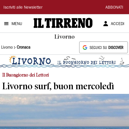
Il
Iscriviti alle Newsletter
ABBONATI
Tirreno
MENU
ACCEDI
Livorno
Livorno
Cronaca
SEGUICI SU
DISCOVER
Il Buongiorno dei Lettori
Livorno surf, buon mercoledì