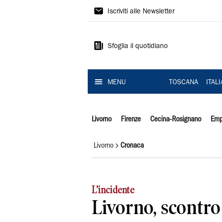
Il
Iscriviti alle Newsletter
Tirreno
Sfoglia il quotidiano
MENU
TOSCANA
ITAL
Livorno
Firenze
Cecina-Rosignano
Emp
Livorno
Cronaca
L’incidente
Livorno, scontro