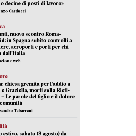
io decine di posti di lavoro»
enzo Carducci
ica
nti, nuovo scontro Roma-
d: in Spagna subito controlli a
iere, aeroporti e porti per chi
 dall’Italia
azione web
lore
: chiesa gremita per l'addio a
 e Graziella, morti sulla Rieti-
 – Le parole del figlio e il dolore
 comunità
ssandro Tabarrani
lità
 estivo, sabato (8 agosto) da