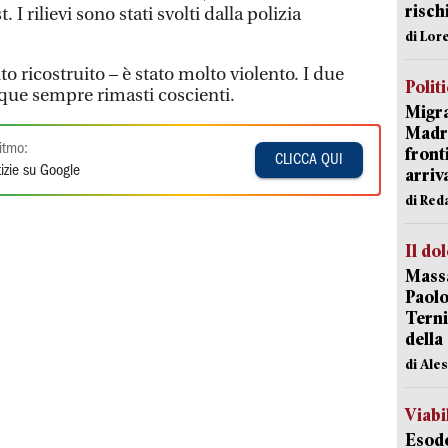
risch
 I rilievi sono stati svolti dalla polizia
di Lor
o ricostruito – è stato molto violento. I due
Polit
ue sempre rimasti coscienti.
Migra
Madri
itmo:
front
CLICCA QUI
izie su Google
arriva
di Red
Il do
Massa
Paolo
Terni
della
di Ale
Viabi
Esodo