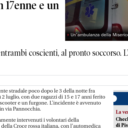
n 17enne e un
◗
Un'ambulanza della Misericor
entrambi coscienti, al pronto soccorso. L
e stradale poco dopo le 3 della notte fra
2 luglio, con due ragazzi di 15 e 17 anni ferito
o scooter e un furgone. L’incidente è avvenuto
 in via Pannocchia.
La ve
Check
ente intervenuti i volontari della
di Pis
e della Croce rossa italiana, con l’automedica