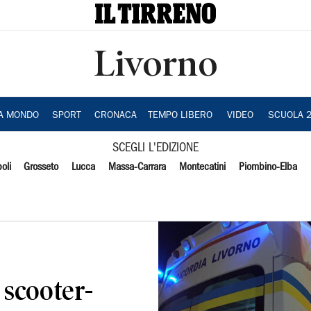
Livorno
IA MONDO
SPORT
CRONACA
TEMPO LIBERO
VIDEO
SCUOLA 
SCEGLI L'EDIZIONE
oli
Grosseto
Lucca
Massa-Carrara
Montecatini
Piombino-Elba
 scooter-