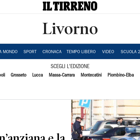
Livorno
IA MONDO
SPORT
CRONACA
TEMPO LIBERO
VIDEO
SCUOLA 
SCEGLI L'EDIZIONE
oli
Grosseto
Lucca
Massa-Carrara
Montecatini
Piombino-Elba
n’anziana e la