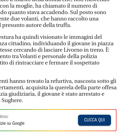
 con la moglie, ha chiamato il numero di
do quanto stava accadendo. Sul posto sono
te due volanti, che hanno raccolto una
l presunto autore della truffa.
estura ha quindi visionato le immagini del
za cittadino, individuando il giovane in piazza
esse cercando di lasciare Livorno in treno. È
ento tra Volanti e personale della polizia
ito di rintracciare e fermare il sospettato
enti hanno trovato la refurtiva, nascosta sotto gli
ertamenti, acquisita la querela della parte offesa
izia giudiziaria, il giovane è stato arrestato e
le Sughere.
itmo:
CLICCA QUI
izie su Google