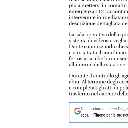
più a mettersi in contatto
emergenza 112 raccontan
intervenute immediatamen
descrizione dettagliata de
La sala operativa della qu
sistema di videosorveglian
Dante e ipotizzando che st
così scattato il coordinam
ferroviaria, che ha consent
all’interno della stazione.
Durante il controllo gli ag
abiti. Al termine degli acc
e completati gli atti di pol
trasferito nel carcere del
Non lasciare decidere l'algor
scegli
Il Tirreno
per le tue not