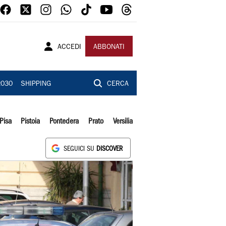
ACCEDI
ABBONATI
2030
SHIPPING
CERCA
Pisa
Pistoia
Pontedera
Prato
Versilia
SEGUICI SU
DISCOVER