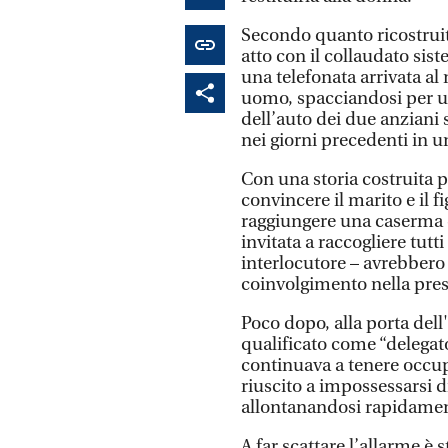
Secondo quanto ricostruito
atto con il collaudato sist
una telefonata arrivata al
uomo, spacciandosi per un
dell’auto dei due anziani 
nei giorni precedenti in un
Con una storia costruita pe
convincere il marito e il f
raggiungere una caserma d
invitata a raccogliere tutti
interlocutore – avrebbero 
coinvolgimento nella pres
Poco dopo, alla porta dell
qualificato come “delegat
continuava a tenere occup
riuscito a impossessarsi di
allontanandosi rapidamente
A far scattare l’allarme è