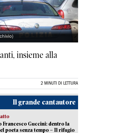
chivio)
lanti, insieme alla
2 MINUTI DI LETTURA
Il grande cantautore
ratto
 Francesco Guccini: dentro la
del poeta senza tempo – Il rifugio