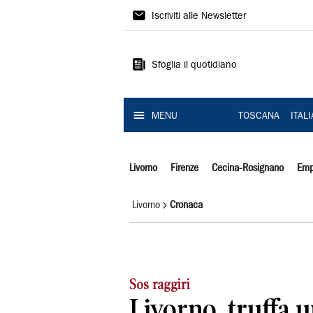
Il
Iscriviti alle Newsletter
Tirreno
Sfoglia il quotidiano
MENU
TOSCANA
ITAL
Livorno
Firenze
Cecina-Rosignano
Emp
Livorno
Cronaca
Sos raggiri
Livorno, truffa u