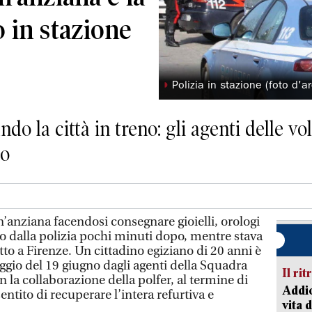
o in stazione
◗
Polizia in stazione (foto d'ar
ndo la città in treno: gli agenti delle vo
to
anziana facendosi consegnare gioielli, orologi
to dalla polizia pochi minuti dopo, mentre stava
tto a Firenze. Un cittadino egiziano di 20 anni è
ggio del 19 giugno dagli agenti della Squadra
Il rit
n la collaborazione della polfer, al termine di
Addio
ntito di recuperare l’intera refurtiva e
vita 