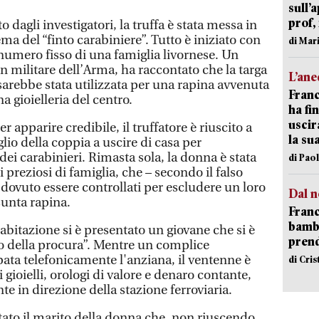
sull’
prof,
 dagli investigatori, la truffa è stata messa in
ema del “finto carabiniere”. Tutto è iniziato con
di Mar
 numero fisso di una famiglia livornese. Un
 militare dell’Arma, ha raccontato che la targa
L’an
sarebbe stata utilizzata per una rapina avvenuta
Franc
a gioielleria del centro.
ha fin
uscir
r apparire credibile, il truffatore è riuscito a
la su
iglio della coppia a uscire di casa per
ei carabinieri. Rimasta sola, la donna è stata
di Pao
 i preziosi di famiglia, che – secondo il falso
dovuto essere controllati per escludere un loro
Dal n
unta rapina.
Franc
bambi
'abitazione si è presentato un giovane che si è
pren
o della procura”. Mentre un complice
ata telefonicamente l'anziana, il ventenne è
di Cri
 gioielli, orologi di valore e denaro contante,
 in direzione della stazione ferroviaria.
 stato il marito della donna che, non riuscendo