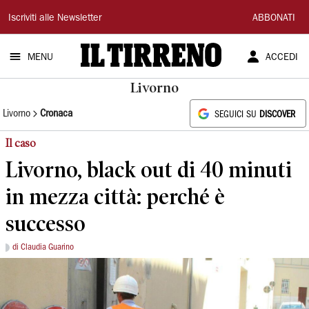
Il
Iscriviti alle Newsletter
ABBONATI
Tirreno
MENU
ACCEDI
Livorno
Livorno
Cronaca
SEGUICI SU
DISCOVER
Il caso
Livorno, black out di 40 minuti
in mezza città: perché è
successo
di Claudia Guarino