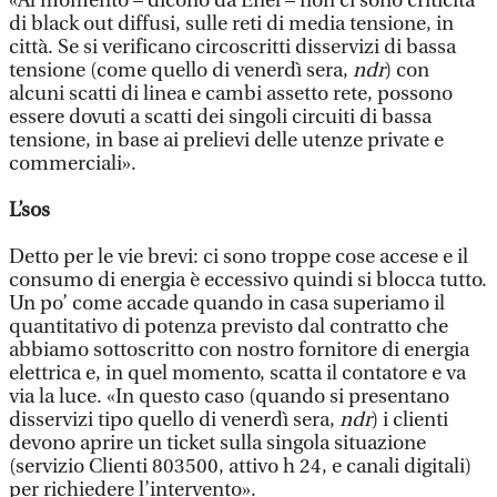
«Al momento – dicono da Enel – non ci sono criticità
di black out diffusi, sulle reti di media tensione, in
città. Se si verificano circoscritti disservizi di bassa
tensione (come quello di venerdì sera,
ndr
) con
alcuni scatti di linea e cambi assetto rete, possono
essere dovuti a scatti dei singoli circuiti di bassa
tensione, in base ai prelievi delle utenze private e
commerciali».
L’sos
Detto per le vie brevi: ci sono troppe cose accese e il
consumo di energia è eccessivo quindi si blocca tutto.
Un po’ come accade quando in casa superiamo il
quantitativo di potenza previsto dal contratto che
abbiamo sottoscritto con nostro fornitore di energia
elettrica e, in quel momento, scatta il contatore e va
via la luce. «In questo caso (quando si presentano
disservizi tipo quello di venerdì sera,
ndr
) i clienti
devono aprire un ticket sulla singola situazione
(servizio Clienti 803500, attivo h 24, e canali digitali)
per richiedere l’intervento».