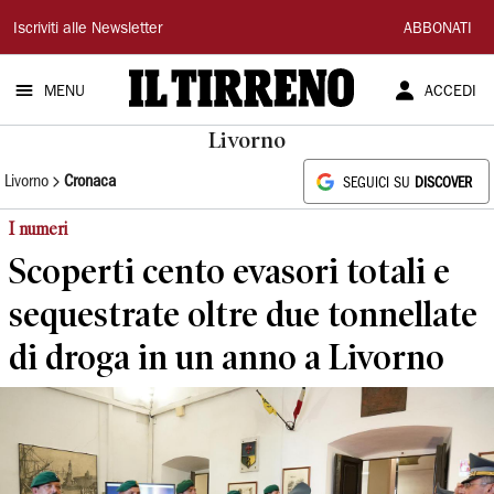
Il
Iscriviti alle Newsletter
ABBONATI
Tirreno
MENU
ACCEDI
Livorno
Livorno
Cronaca
SEGUICI SU
DISCOVER
I numeri
Scoperti cento evasori totali e
sequestrate oltre due tonnellate
di droga in un anno a Livorno