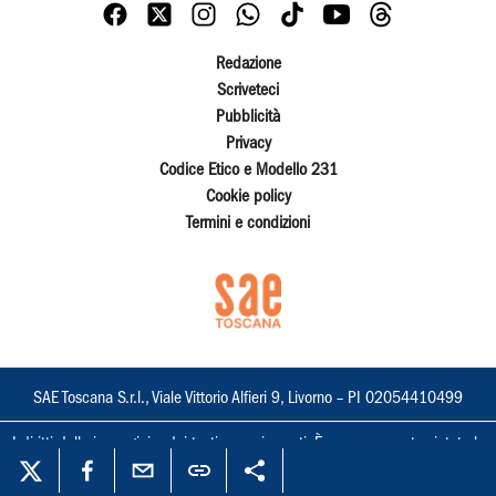
Redazione
Scriveteci
Pubblicità
Privacy
Codice Etico e Modello 231
Cookie policy
Termini e condizioni
SAE Toscana S.r.l., Viale Vittorio Alfieri 9, Livorno – PI 02054410499
I diritti delle immagini e dei testi sono riservati. È espressamente vietata la
loro riproduzione con qualsiasi mezzo e l'adattamento totale o parziale.