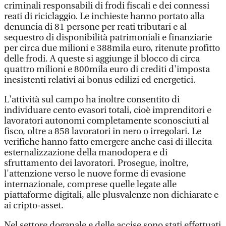
criminali responsabili di frodi fiscali e dei connessi
reati di riciclaggio. Le inchieste hanno portato alla
denuncia di 81 persone per reati tributari e al
sequestro di disponibilità patrimoniali e finanziarie
per circa due milioni e 388mila euro, ritenute profitto
delle frodi. A queste si aggiunge il blocco di circa
quattro milioni e 800mila euro di crediti d'imposta
inesistenti relativi ai bonus edilizi ed energetici.
L'attività sul campo ha inoltre consentito di
individuare cento evasori totali, cioè imprenditori e
lavoratori autonomi completamente sconosciuti al
fisco, oltre a 858 lavoratori in nero o irregolari. Le
verifiche hanno fatto emergere anche casi di illecita
esternalizzazione della manodopera e di
sfruttamento dei lavoratori. Prosegue, inoltre,
l'attenzione verso le nuove forme di evasione
internazionale, comprese quelle legate alle
piattaforme digitali, alle plusvalenze non dichiarate e
ai cripto-asset.
Nel settore doganale e delle accise sono stati effettuati