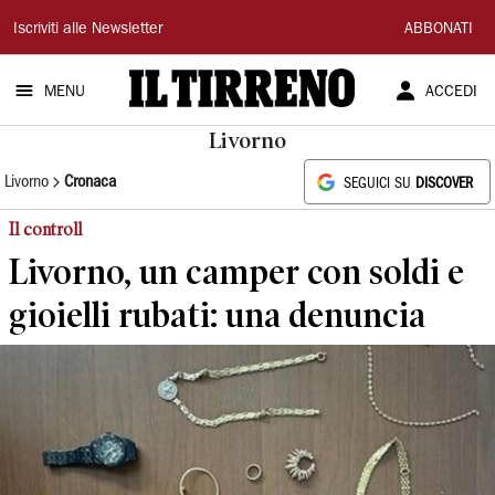
Il
Iscriviti alle Newsletter
ABBONATI
Tirreno
MENU
ACCEDI
Livorno
Livorno
Cronaca
SEGUICI SU
DISCOVER
Il controll
Livorno, un camper con soldi e
gioielli rubati: una denuncia