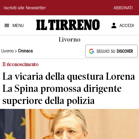
Il
Iscriviti alle Newsletter
ABBONATI
Tirreno
MENU
ACCEDI
Livorno
Livorno
Cronaca
SEGUICI SU
DISCOVER
Il riconoscimento
La vicaria della questura Lorena
La Spina promossa dirigente
superiore della polizia