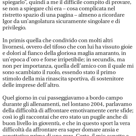
spiegarlo”, quindi a me il difficile compito di provare,
se non a spiegare chi era – cosa complicata nel
ristretto spazio di una pagina – almeno a ricordare
Igor da un’angolatura sicuramente singolare e di
privilegio.
In primis quella che condivido con molti altri
livornesi, ovvero del tifoso che con lui ha vissuto gioie
e dolori al fianco della gloriosa maglia amaranto, in
un’epoca d’oro e forse irripetibile; in secundis, ma
non per importanza, quella dell’amico con il quale mi
sono scambiato il ruolo, essendo stato il primo
stimolo della mia rinascita sportiva, di sostenitore
delle imprese dell’altro.
Quel giorno in cui passeggiavamo a bordo campo
durante gli allenamenti, nel lontano 2004, parlavamo
della difficoltà di affrontare emotivamente certe sfide;
così io gli raccontai che ero stato un pugile anche di
buon livello in gioventù, e che in questo sport la vera
difficoltà da affrontare era saper domare ansia e