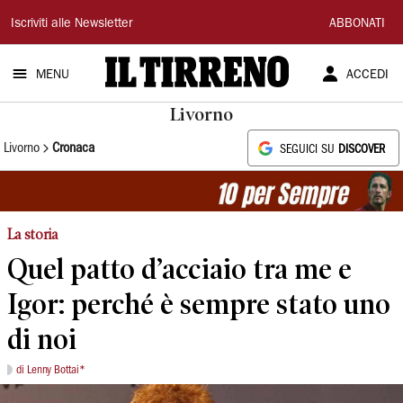
Il
Iscriviti alle Newsletter
ABBONATI
Tirreno
MENU
ACCEDI
Livorno
Livorno
Cronaca
SEGUICI SU
DISCOVER
La storia
Quel patto d’acciaio tra me e
Igor: perché è sempre stato uno
di noi
di Lenny Bottai*