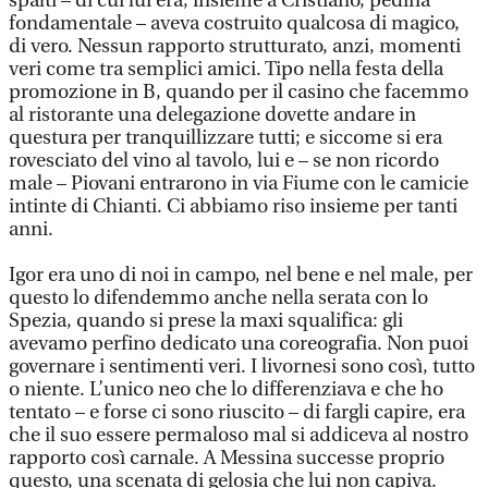
spalti – di cui lui era, insieme a Cristiano, pedina
fondamentale – aveva costruito qualcosa di magico,
di vero. Nessun rapporto strutturato, anzi, momenti
veri come tra semplici amici. Tipo nella festa della
promozione in B, quando per il casino che facemmo
al ristorante una delegazione dovette andare in
questura per tranquillizzare tutti; e siccome si era
rovesciato del vino al tavolo, lui e – se non ricordo
male – Piovani entrarono in via Fiume con le camicie
intinte di Chianti. Ci abbiamo riso insieme per tanti
anni.
Igor era uno di noi in campo, nel bene e nel male, per
questo lo difendemmo anche nella serata con lo
Spezia, quando si prese la maxi squalifica: gli
avevamo perfino dedicato una coreografia. Non puoi
governare i sentimenti veri. I livornesi sono così, tutto
o niente. L’unico neo che lo differenziava e che ho
tentato – e forse ci sono riuscito – di fargli capire, era
che il suo essere permaloso mal si addiceva al nostro
rapporto così carnale. A Messina successe proprio
questo, una scenata di gelosia che lui non capiva.