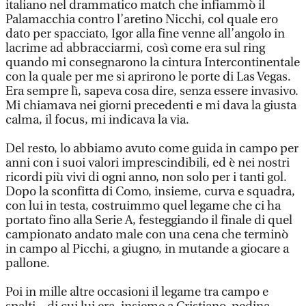
italiano nel drammatico match che infiammò il
Palamacchia contro l’aretino Nicchi, col quale ero
dato per spacciato, Igor alla fine venne all’angolo in
lacrime ad abbracciarmi, così come era sul ring
quando mi consegnarono la cintura Intercontinentale
con la quale per me si aprirono le porte di Las Vegas.
Era sempre lì, sapeva cosa dire, senza essere invasivo.
Mi chiamava nei giorni precedenti e mi dava la giusta
calma, il focus, mi indicava la via.
Del resto, lo abbiamo avuto come guida in campo per
anni con i suoi valori imprescindibili, ed è nei nostri
ricordi più vivi di ogni anno, non solo per i tanti gol.
Dopo la sconfitta di Como, insieme, curva e squadra,
con lui in testa, costruimmo quel legame che ci ha
portato fino alla Serie A, festeggiando il finale di quel
campionato andato male con una cena che terminò
in campo al Picchi, a giugno, in mutande a giocare a
pallone.
Poi in mille altre occasioni il legame tra campo e