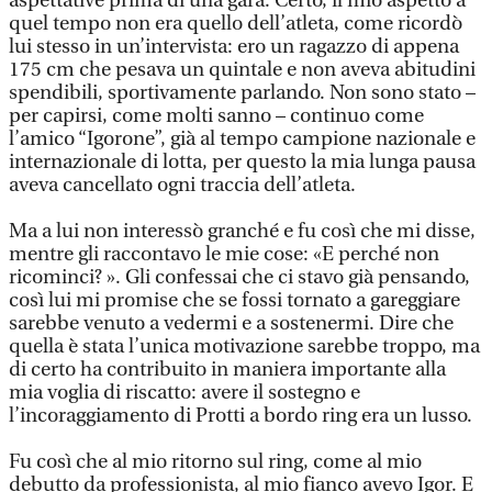
aspettative prima di una gara. Certo, il mio aspetto a
quel tempo non era quello dell’atleta, come ricordò
lui stesso in un’intervista: ero un ragazzo di appena
175 cm che pesava un quintale e non aveva abitudini
spendibili, sportivamente parlando. Non sono stato –
per capirsi, come molti sanno – continuo come
l’amico “Igorone”, già al tempo campione nazionale e
internazionale di lotta, per questo la mia lunga pausa
aveva cancellato ogni traccia dell’atleta.
Ma a lui non interessò granché e fu così che mi disse,
mentre gli raccontavo le mie cose: «E perché non
ricominci? ». Gli confessai che ci stavo già pensando,
così lui mi promise che se fossi tornato a gareggiare
sarebbe venuto a vedermi e a sostenermi. Dire che
quella è stata l’unica motivazione sarebbe troppo, ma
di certo ha contribuito in maniera importante alla
mia voglia di riscatto: avere il sostegno e
l’incoraggiamento di Protti a bordo ring era un lusso.
Fu così che al mio ritorno sul ring, come al mio
debutto da professionista, al mio fianco avevo Igor. E