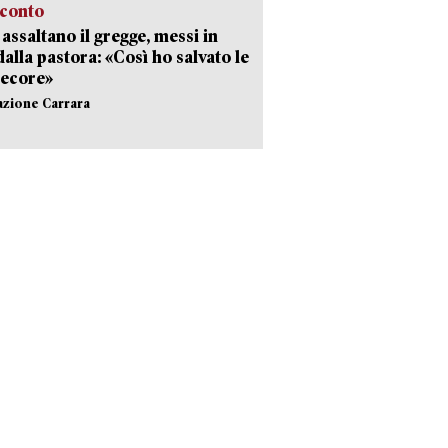
cconto
i assaltano il gregge, messi in
dalla pastora: «Così ho salvato le
pecore»
azione Carrara