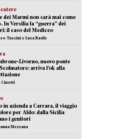
scutere
e dei Marmi non sarà mai come
». In Versilia la “guerra” dei
i: il caso del Mediceo
teo Tuccini e Luca Basile
era
mbrone-Livorno, nuovo ponte
 Scolmatore: arriva l’ok alla
ttazione
 Cinotti
to
 in azienda a Carrara, il viaggio
olore per Aldo: dalla Sicilia
ano i genitori
vanna Mezzana