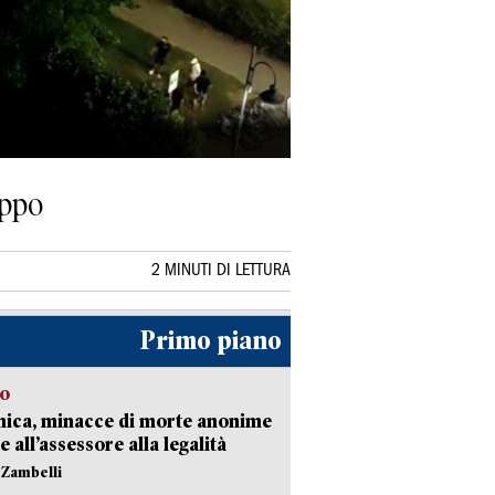
uppo
2 MINUTI DI LETTURA
Primo piano
so
nica, minacce di morte anonime
e all’assessore alla legalità
n Zambelli