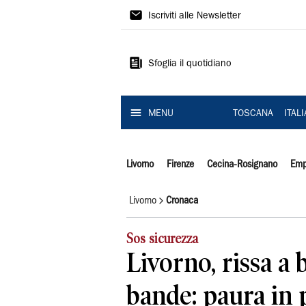
Il
Iscriviti alle Newsletter
Tirreno
Sfoglia il quotidiano
MENU
TOSCANA
ITAL
Livorno
Firenze
Cecina-Rosignano
Emp
Livorno
Cronaca
Sos sicurezza
Livorno, rissa a b
bande: paura in 