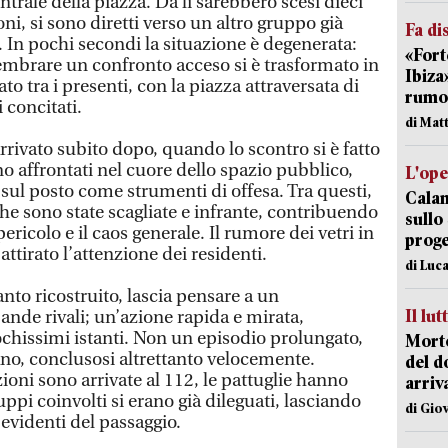
ntrale della piazza. Da lì sarebbero scesi dieci
ni, si sono diretti verso un altro gruppo già
Fa di
 In pochi secondi la situazione è degenerata:
«Fort
sembrare un confronto acceso si è trasformato in
Ibiza
o tra i presenti, con la piazza attraversata di
rumor
 concitati.
di Mat
rrivato subito dopo, quando lo scontro si è fatto
ono affrontati nel cuore dello spazio pubblico,
L'op
i sul posto come strumenti di offesa. Tra questi,
Cala
 che sono state scagliate e infrante, contribuendo
sullo
pericolo e il caos generale. Il rumore dei vetri in
proge
ttirato l’attenzione dei residenti.
di Luca
to ricostruito, lascia pensare a un
Il lut
ande rivali; un’azione rapida e mirata,
chissimi istanti. Non un episodio prolungato,
Morto
ano, conclusosi altrettanto velocemente.
del d
oni sono arrivate al 112, le pattuglie hanno
arriv
uppi coinvolti si erano già dileguati, lasciando
di Gio
 evidenti del passaggio.