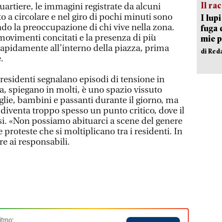
Il ra
quartiere, le immagini registrate da alcuni
 a circolare e nel giro di pochi minuti sono
I lup
ndo la preoccupazione di chi vive nella zona.
fuga 
movimenti concitati e la presenza di più
mie 
apidamente all’interno della piazza, prima
di Red
.
 residenti segnalano episodi di tensione in
a, spiegano in molti, è uno spazio vissuto
ie, bambini e passanti durante il giorno, ma
e diventa troppo spesso un punto critico, dove il
si. «Non possiamo abituarci a scene del genere
e proteste che si moltiplicano tra i residenti. In
ire ai responsabili.
itmo: