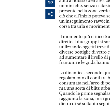
auto a ridosso dell’area ce
uomini che, senza esitazio
presente nella zona verde.
ciò che all’inizio poteva 
un inseguimento ravvicinat
corsa tra urla e movimenti
Il momento più critico è a
diretto. I due gruppi si s
utilizzando oggetti trovat
diverse bottiglie di vetro
ad aumentare il livello di 
frantumi e le grida hanno a
La dinamica, secondo quan
regolamento di conti tra b
consumata nell’arco di po
ma una sorta di blitz urb
Quando le prime segnalazi
raggiunto la zona, ma i gr
dietro di sé soltanto segni