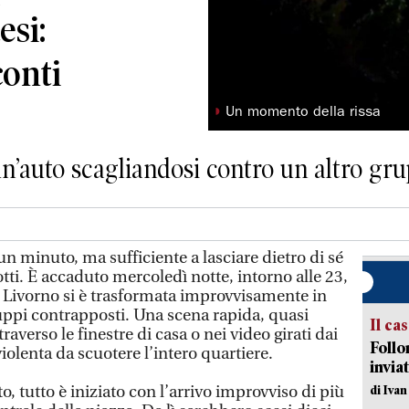
esi:
conti
◗
Un momento della rissa
un’auto scagliandosi contro un altro gr
minuto, ma sufficiente a lasciare dietro di sé
otti. È accaduto mercoledì notte, intorno alle 23,
Livorno si è trasformata improvvisamente in
ruppi contrapposti. Una scena rapida, quasi
Il ca
ttraverso le finestre di casa o nei video girati dai
Follo
iolenta da scuotere l’intero quartiere.
inviat
, tutto è iniziato con l’arrivo improvviso di più
di Iva