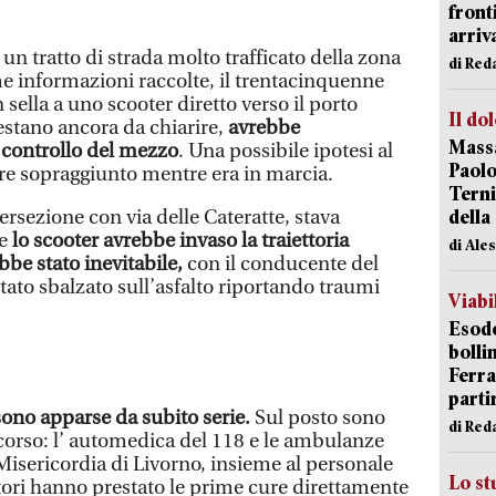
front
arriva
n un tratto di strada molto trafficato della zona
di Red
me informazioni raccolte, il trentacinquenne
 sella a uno scooter diretto verso il porto
Il do
estano ancora da chiarire,
avrebbe
Massa
 controllo del mezzo
. Una possibile ipotesi al
Paolo
ore sopraggiunto mentre era in marcia.
Terni
rsezione con via delle Cateratte, stava
della
 e
lo scooter avrebbe invaso la traiettoria
di Ale
ebbe stato inevitabile,
con il conducente del
tato sbalzato sull’asfalto riportando traumi
Viabi
Esodo
bolli
Ferr
parti
ono apparse da subito serie.
Sul posto sono
di Red
ccorso: l’ automedica del 118 e le ambulanze
Misericordia di Livorno, insieme al personale
Lo st
itori hanno prestato le prime cure direttamente