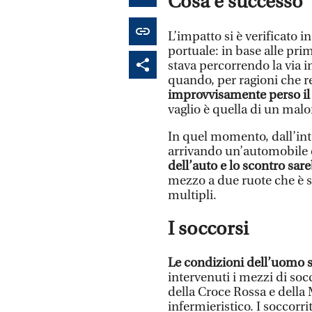
Cosa è successo
L’impatto si è verificato i
portuale: in base alle pri
stava percorrendo la via in
quando, per ragioni che r
improvvisamente perso il
vaglio è quella di un mal
In quel momento, dall’inte
arrivando un’automobile
dell’auto e lo scontro sar
mezzo a due ruote che è s
multipli.
I soccorsi
Le condizioni dell’uomo s
intervenuti i mezzi di so
della Croce Rossa e della 
infermieristico. I soccorr