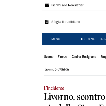
Il
Iscriviti alle Newsletter
Tirreno
Sfoglia il quotidiano
MENU
TOSCANA
ITAL
Livorno
Firenze
Cecina-Rosignano
Emp
Livorno
Cronaca
L’incidente
Livorno, scontro