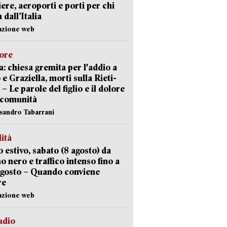
iere, aeroporti e porti per chi
 dall’Italia
azione web
lore
: chiesa gremita per l'addio a
 e Graziella, morti sulla Rieti-
 – Le parole del figlio e il dolore
 comunità
ssandro Tabarrani
lità
 estivo, sabato (8 agosto) da
no nero e traffico intenso fino a
agosto – Quando conviene
re
azione web
udio