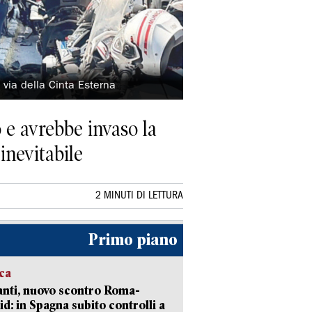
in via della Cinta Esterna
e avrebbe invaso la
inevitabile
2 MINUTI DI LETTURA
Primo piano
ica
nti, nuovo scontro Roma-
d: in Spagna subito controlli a