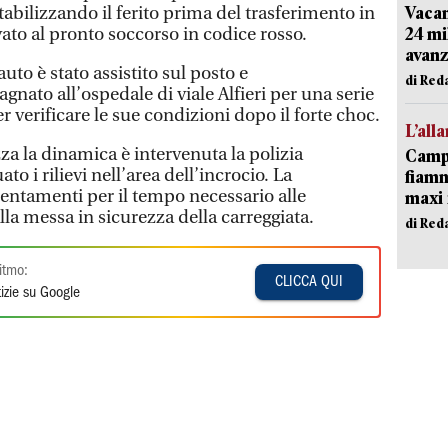
Vacan
tabilizzando il ferito prima del trasferimento in
24 mi
vato al pronto soccorso in codice rosso.
avanz
uto è stato assistito sul posto e
di Red
ato all’ospedale di viale Alfieri per una serie
er verificare le sue condizioni dopo il forte choc.
L’all
zza la dinamica è intervenuta la polizia
Campi
to i rilievi nell’area dell’incrocio. La
fiamm
lentamenti per il tempo necessario alle
maxi 
lla messa in sicurezza della carreggiata.
di Red
itmo:
CLICCA QUI
izie su Google