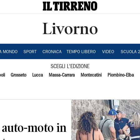
Livorno
IA MONDO
SPORT
CRONACA
TEMPO LIBERO
VIDEO
SCUOLA 
SCEGLI L'EDIZIONE
oli
Grosseto
Lucca
Massa-Carrara
Montecatini
Piombino-Elba
 auto-moto in