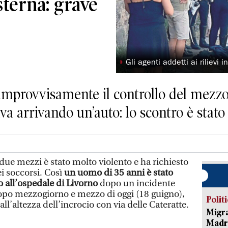
sterna: grave
◗
Gli agenti addetti ai rilievi 
mprovvisamente il controllo del mezzo 
va arrivando un’auto: lo scontro è stato 
due mezzi è stato molto violento e ha richiesto
i soccorsi. Così
un uomo di 35 anni è stato
o all’ospedale di Livorno
dopo un incidente
opo mezzogiorno e mezzo di oggi (18 guigno),
Polit
 all’altezza dell’incrocio con via delle Cateratte.
Migra
Madri