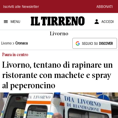
Il
Iscriviti alle Newsletter
ABBONATI
Tirreno
MENU
ACCEDI
Livorno
Livorno
Cronaca
SEGUICI SU
DISCOVER
Paura in centro
Livorno, tentano di rapinare un
ristorante con machete e spray
al peperoncino