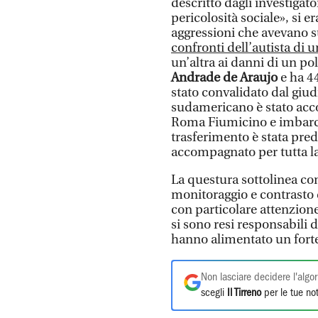
descritto dagli investigat
pericolosità sociale», si e
aggressioni che avevano s
confronti dell’autista di 
un’altra ai danni di un pol
Andrade de Araujo
e ha 4
stato convalidato dal giud
sudamericano è stato acc
Roma Fiumicino e imbarcat
trasferimento è stata pred
accompagnato per tutta la
La questura sottolinea com
monitoraggio e contrasto de
con particolare attenzione 
si sono resi responsabili 
hanno alimentato un forte 
Non lasciare decidere l'algor
scegli
Il Tirreno
per le tue not