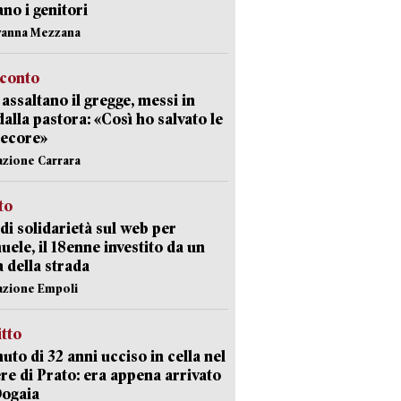
ano i genitori
vanna Mezzana
cconto
i assaltano il gregge, messi in
dalla pastora: «Così ho salvato le
pecore»
azione Carrara
sto
di solidarietà sul web per
ele, il 18enne investito da un
a della strada
azione Empoli
itto
uto di 32 anni ucciso in cella nel
re di Prato: era appena arrivato
Dogaia