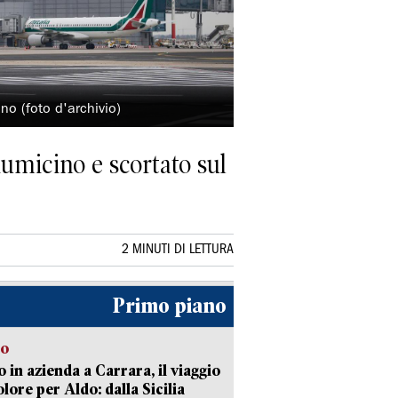
no (foto d'archivio)
iumicino e scortato sul
2 MINUTI DI LETTURA
Primo piano
to
 in azienda a Carrara, il viaggio
olore per Aldo: dalla Sicilia