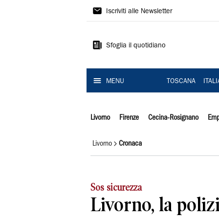
Il
Iscriviti alle Newsletter
Tirreno
Sfoglia il quotidiano
MENU
TOSCANA
ITAL
Livorno
Firenze
Cecina-Rosignano
Emp
Livorno
Cronaca
Sos sicurezza
Livorno, la polizi