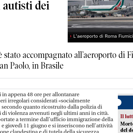
 autisti dei
◗
L'aeroporto di Roma Fiumici
è stato accompagnato all’aeroporto di F
San Paolo, in Brasile
in appena 48 ore per allontanare
nieri irregolari considerati «socialmente
, secondo quanto ricostruito dalla polizia di
di violenza avvenuti negli ultimi anni in città.
Il lut
ortate a termine dall’ufficio immigrazione della
Morto
e giovedì 11 giugno e si inseriscono nell'attività
del d
one clandestina e di tutela della sicurezza