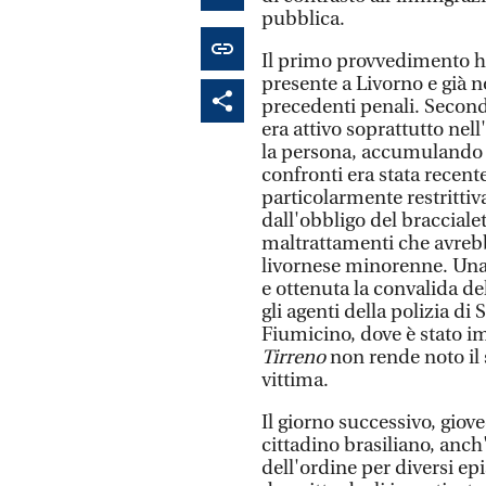
pubblica.
Il primo provvedimento ha
presente a Livorno e già n
precedenti penali. Secon
era attivo soprattutto nel
la persona, accumulando 
confronti era stata recen
particolarmente restritti
dall'obbligo del braccialet
maltrattamenti che avreb
livornese minorenne. Una
e ottenuta la convalida 
gli agenti della polizia di
Fiumicino, dove è stato im
Tirreno
non rende noto il 
vittima.
Il giorno successivo, giove
cittadino brasiliano, anch'
dell'ordine per diversi ep