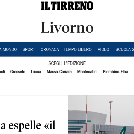
Livorno
IA MONDO
SPORT
CRONACA
TEMPO LIBERO
VIDEO
SCUOLA 
SCEGLI L'EDIZIONE
oli
Grosseto
Lucca
Massa-Carrara
Montecatini
Piombino-Elba
a espelle «il