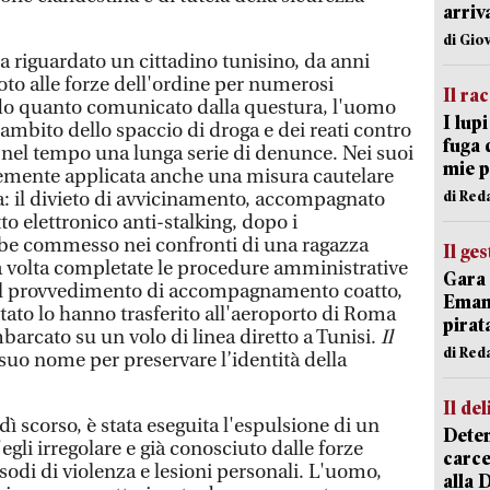
arriv
di Gio
 riguardato un cittadino tunisino, da anni
oto alle forze dell'ordine per numerosi
Il ra
do quanto comunicato dalla questura, l'uomo
I lup
l'ambito dello spaccio di droga e dei reati contro
fuga 
nel tempo una lunga serie di denunce. Nei suoi
mie 
temente applicata anche una misura cautelare
di Red
va: il divieto di avvicinamento, accompagnato
to elettronico anti-stalking, dopo i
be commesso nei confronti di una ragazza
Il ge
 volta completate le procedure amministrative
Gara 
del provvedimento di accompagnamento coatto,
Emanu
 Stato lo hanno trasferito all'aeroporto di Roma
pirat
barcato su un volo di linea diretto a Tunisi.
Il
di Red
suo nome per preservare l’identità della
Il del
dì scorso, è stata eseguita l'espulsione di un
Deten
egli irregolare e già conosciuto dalle forze
carce
isodi di violenza e lesioni personali. L'uomo,
alla 