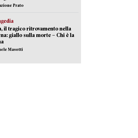
azione Prato
agedia
, il tragico ritrovamento nella
rna: giallo sulla morte – Chi è la
ma
hele Masotti