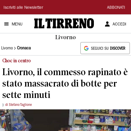
Il
Iscriviti alle Newsletter
ABBONATI
Tirreno
MENU
ACCEDI
Livorno
Livorno
Cronaca
SEGUICI SU
DISCOVER
Choc in centro
Livorno, il commesso rapinato è
stato massacrato di botte per
sette minuti
di Stefano Taglione