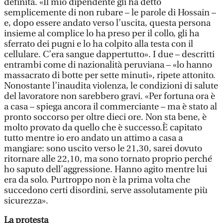
definita. «Il mio dipendente gli ha detto
semplicemente di non rubare – le parole di Hossain –
e, dopo essere andato verso l’uscita, questa persona
insieme al complice lo ha preso per il collo, gli ha
sferrato dei pugni e lo ha colpito alla testa con il
cellulare. C’era sangue dappertutto». I due – descritti
entrambi come di nazionalità peruviana – «lo hanno
massacrato di botte per sette minuti», ripete attonito.
Nonostante l’inaudita violenza, le condizioni di salute
del lavoratore non sarebbero gravi. «Per fortuna ora è
a casa – spiega ancora il commerciante – ma è stato al
pronto soccorso per oltre dieci ore. Non sta bene, è
molto provato da quello che è successo.È capitato
tutto mentre io ero andato un attimo a casa a
mangiare: sono uscito verso le 21,30, sarei dovuto
ritornare alle 22,10, ma sono tornato proprio perché
ho saputo dell’aggressione. Hanno agito mentre lui
era da solo. Purtroppo non è la prima volta che
succedono certi disordini, serve assolutamente più
sicurezza».
La protesta