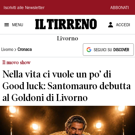
Il
Iscriviti alle Newsletter
ABBONATI
Tirreno
MENU
ACCEDI
Livorno
Livorno
Cronaca
SEGUICI SU
DISCOVER
Il nuovo show
Nella vita ci vuole un po’ di
Good luck: Santomauro debutta
al Goldoni di Livorno