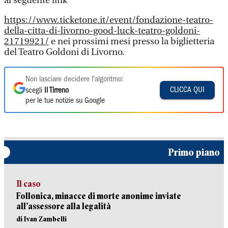
al seguente link
https://www.ticketone.it/event/fondazione-teatro-
della-citta-di-livorno-good-luck-teatro-goldoni-
21719921/
e nei prossimi mesi presso la biglietteria
del Teatro Goldoni di Livorno.
Non lasciare decidere l'algoritmo:
CLICCA QUI
scegli
Il Tirreno
per le tue notizie su Google
Primo piano
Il caso
Follonica, minacce di morte anonime inviate
all’assessore alla legalità
di Ivan Zambelli