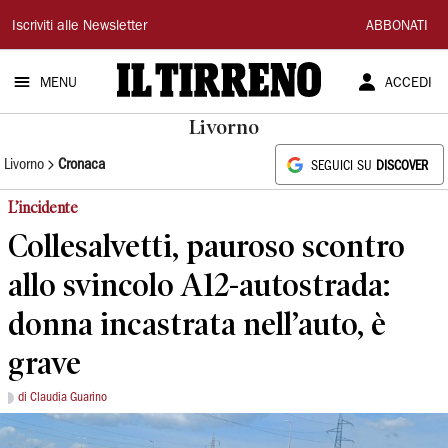
Il
Iscriviti alle Newsletter
ABBONATI
Tirreno
MENU
ACCEDI
Livorno
Livorno
Cronaca
SEGUICI SU
DISCOVER
L’incidente
Collesalvetti, pauroso scontro
allo svincolo A12-autostrada:
donna incastrata nell’auto, è
grave
di Claudia Guarino