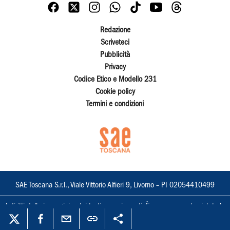
Redazione
Scriveteci
Pubblicità
Privacy
Codice Etico e Modello 231
Cookie policy
Termini e condizioni
SAE Toscana S.r.l., Viale Vittorio Alfieri 9, Livorno – PI 02054410499
I diritti delle immagini e dei testi sono riservati. È espressamente vietata la
loro riproduzione con qualsiasi mezzo e l'adattamento totale o parziale.