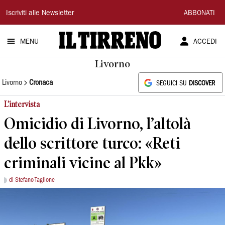
Il
Iscriviti alle Newsletter
ABBONATI
Tirreno
MENU
ACCEDI
Livorno
Livorno
Cronaca
SEGUICI SU
DISCOVER
L’intervista
Omicidio di Livorno, l’altolà
dello scrittore turco: «Reti
criminali vicine al Pkk»
di Stefano Taglione