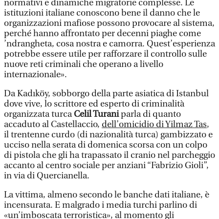
normativi e dinamiche migratorie complesse. Le
istituzioni italiane conoscono bene il danno che le
organizzazioni mafiose possono provocare al sistema,
perché hanno affrontato per decenni piaghe come
’ndrangheta, cosa nostra e camorra. Quest’esperienza
potrebbe essere utile per rafforzare il controllo sulle
nuove reti criminali che operano a livello
internazionale».
Da Kadıköy, sobborgo della parte asiatica di Istanbul
dove vive, lo scrittore ed esperto di criminalità
organizzata turca
Celil Turani
parla di quanto
accaduto al Castellaccio,
dell’omicidio di Yilmaz Tas
,
il trentenne curdo (di nazionalità turca) gambizzato e
ucciso nella serata di domenica scorsa con un colpo
di pistola che gli ha trapassato il cranio nel parcheggio
accanto al centro sociale per anziani “Fabrizio Gioli”,
in via di Quercianella.
La vittima, almeno secondo le banche dati italiane, è
incensurata. E malgrado i media turchi parlino di
«un’imboscata terroristica», al momento gli