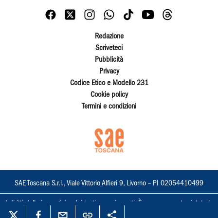
Redazione
Scriveteci
Pubblicità
Privacy
Codice Etico e Modello 231
Cookie policy
Termini e condizioni
SAE Toscana S.r.l., Viale Vittorio Alfieri 9, Livorno – PI 02054410499
I diritti delle immagini e dei testi sono riservati. È espressamente vietata la
loro riproduzione con qualsiasi mezzo e l'adattamento totale o parziale.