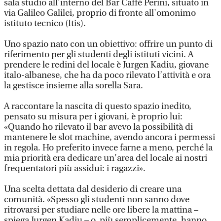
sala studio all’interno del Bar Caffè Perini, situato in
via Galileo Galilei, proprio di fronte all'omonimo
istituto tecnico (Itis).
Uno spazio nato con un obiettivo: offrire un punto di
riferimento per gli studenti degli istituti vicini. A
prendere le redini del locale è Jurgen Kadiu, giovane
italo-albanese, che ha da poco rilevato l’attività e ora
la gestisce insieme alla sorella Sara.
A raccontare la nascita di questo spazio inedito,
pensato su misura per i giovani, è proprio lui:
«Quando ho rilevato il bar avevo la possibilità di
mantenere le slot machine, avendo ancora i permessi
in regola. Ho preferito invece farne a meno, perché la
mia priorità era dedicare un'area del locale ai nostri
frequentatori più assidui: i ragazzi».
Una scelta dettata dal desiderio di creare una
comunità. «Spesso gli studenti non sanno dove
ritrovarsi per studiare nelle ore libere la mattina –
spiega Jurgen Kadiu – o, più semplicemente, hanno