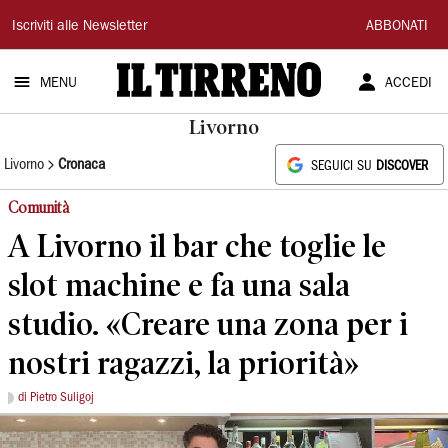
Il
Iscriviti alle Newsletter
ABBONATI
Tirreno
MENU
ACCEDI
Livorno
Livorno
Cronaca
SEGUICI SU
DISCOVER
Comunità
A Livorno il bar che toglie le
slot machine e fa una sala
studio. «Creare una zona per i
nostri ragazzi, la priorità»
di Pietro Suligoj