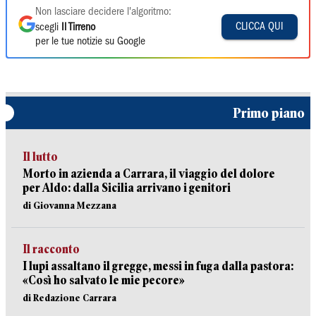
Non lasciare decidere l'algoritmo:
CLICCA QUI
scegli
Il Tirreno
per le tue notizie su Google
Primo piano
Il lutto
Morto in azienda a Carrara, il viaggio del dolore
per Aldo: dalla Sicilia arrivano i genitori
di Giovanna Mezzana
Il racconto
I lupi assaltano il gregge, messi in fuga dalla pastora:
«Così ho salvato le mie pecore»
di Redazione Carrara