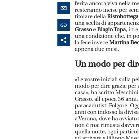
ferita ancora viva nella me
resteranno incise per se
titolare della
Ristobottega
una scelta di appartenen
Grasso
e
Biagio Topa
, i t
una condizione che, in po
la fece invece
Martina Bec
appena due mesi.
Un modo per dire
«Le vostre iniziali sulla p
modo per dire grazie per a
casa», ha scritto Meschini
Grasso, all’epoca 36 anni,
paracadutisti Folgore. Ogg
anni con indosso la divisa
a Verona, dove ha avviato
non è mai rimasta davvero 
quella notte, ogni particol
ad arrivare a Filippo Mesc