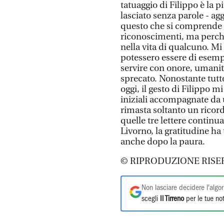
tatuaggio di Filippo è la 
lasciato senza parole - ag
questo che si comprende il 
riconoscimenti, ma perché
nella vita di qualcuno. 
potessero essere di esemp
servire con onore, umanità
sprecato. Nonostante tutt
oggi, il gesto di Filippo m
iniziali accompagnate da 
rimasta soltanto un ricord
quelle tre lettere continua
Livorno, la gratitudine ha
anche dopo la paura.
© RIPRODUZIONE RISE
Non lasciare decidere l'algor
scegli
Il Tirreno
per le tue not