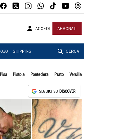
ACCEDI
ABBONATI
2030
SHIPPING
CERCA
Pisa
Pistoia
Pontedera
Prato
Versilia
SEGUICI SU
DISCOVER