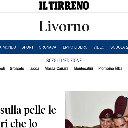
Livorno
IA MONDO
SPORT
CRONACA
TEMPO LIBERO
VIDEO
SCUOLA 
SCEGLI L'EDIZIONE
oli
Grosseto
Lucca
Massa-Carrara
Montecatini
Piombino-Elba
sulla pelle le
ari che lo