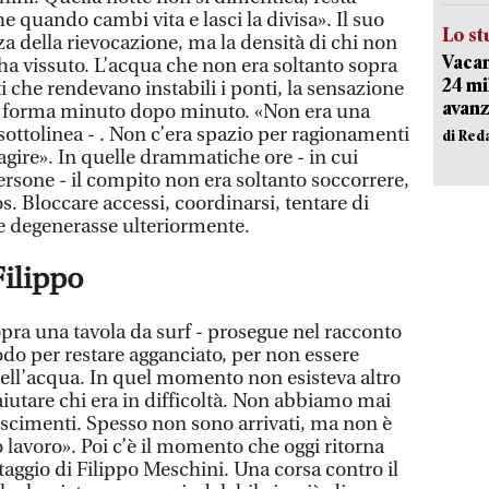
 quando cambi vita e lasci la divisa». Il suo
Lo st
a della rievocazione, ma la densità di chi non
Vacan
ha vissuto. L’acqua che non era soltanto sopra
24 mi
i che rendevano instabili i ponti, la sensazione
avanz
a forma minuto dopo minuto. «Non era una
 sottolinea - . Non c’era spazio per ragionamenti
di Red
agire». In quelle drammatiche ore - in cui
ersone - il compito non era soltanto soccorrere,
. Bloccare accessi, coordinarsi, tentare di
e degenerasse ulteriormente.
Filippo
opra una tavola da surf - prosegue nel racconto
modo per restare agganciato, per non essere
 dell’acqua. In quel momento non esisteva altro
 aiutare chi era in difficoltà. Non abbiamo mai
scimenti. Spesso non sono arrivati, ma non è
o lavoro». Poi c’è il momento che oggi ritorna
ataggio di Filippo Meschini. Una corsa contro il