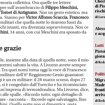
Check
moria collettiva. Ora quelle tre lettere
di Pis
mpre sull’avambraccio di
Filippo Meschini,
risch
 Tomei di Antignano
. Non un gesto estetico, ma
za. Stanno per
Victor Alfonso Scaccia
,
Francesco
di Lor
re militari che quella notte lo tirarono fuori da
chi istanti, era diventata sopravvivenza. Non ce
Aless
hini
, 34 anni, con cui Meschini era sposato da
e acq
Lutti
 grazie
Pisto
giorn
elle, insieme alla data di quella notte, sono il mio
di Red
vermi salvato la vita. A Livorno avrete sempre
. Tra quei nomi torna oggi la voce di Francesco
Polit
 militare dell’8° Reggimento Genio guastatori
i è un ex militare: il 28 marzo scorso, dopo 27
Migra
, si è congedato dall’Esercito e ha ricominciato
Madri
 un’impresa di termoidraulica. Ma Livorno, dice,
front
alle spalle. «Ricordo tutto: ogni dettaglio di
arriva
are - racconta - . Ricordo ogni salvataggio, fino
di Red
hini. Quella notte non si dimentica, resta