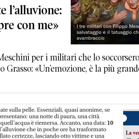
 l’alluvione:
pre con me»
◗
I tre militari con Filippo M
salvataggio e il tatuaggio c
avambraccio
Meschini per i militari che lo soccorsero
sco Grasso: «Un’emozione, è la più gran
ate sulla pelle. Essenziali, quasi anonime, se
presentano: una notte di paura, una città
a quell’acqua è riemersa. Accanto, una data:
10
 l’alluvione che in poche ore ha trasformato
La ve
llato certezze, lasciando otto vittime e una