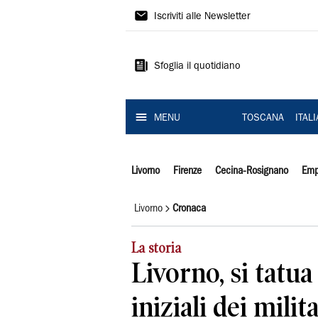
Il
Iscriviti alle Newsletter
Tirreno
Sfoglia il quotidiano
MENU
TOSCANA
ITAL
Livorno
Firenze
Cecina-Rosignano
Emp
Livorno
Cronaca
La storia
Livorno, si tatua 
iniziali dei milit