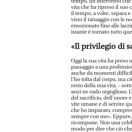
tempo, un intervento che 
vita che ha ripreso il su
il tempo, a volte, separa
visto il tatuaggio con le no
emozionato fino alle lacri
istante è tornato tutto que
«Il privilegio di
Oggi la sua vita ha preso u
passaggio a una professio
anche da momenti difficil
l’ho tolta dal corpo, ma c
resto della mia vita. - sot
anzi ne vado orgoglioso. L
del sacrificio, dell’onore e
vite umane e di servire q
che ho imparato, comprese 
sempre con me». Eppure, p
ricompone. Non una celeb
modo per dire che ciò che 