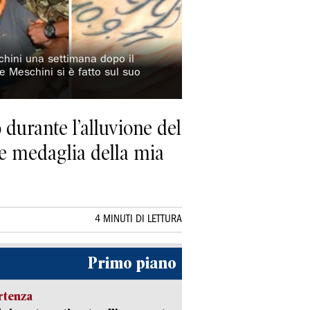
eschini una settimana dopo il
he Meschini si è fatto sul suo
 durante l’alluvione del
de medaglia della mia
4 MINUTI DI LETTURA
Primo piano
rtenza