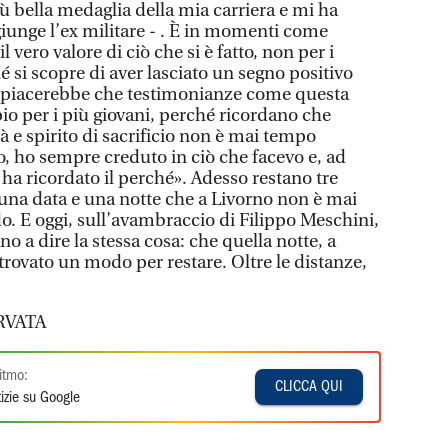
più bella medaglia della mia carriera e mi ha
giunge l’ex militare - . È in momenti come
vero valore di ciò che si è fatto, non per i
 si scopre di aver lasciato un segno positivo
Mi piacerebbe che testimonianze come questa
io per i più giovani, perché ricordano che
 e spirito di sacrificio non è mai tempo
o, ho sempre creduto in ciò che facevo e, ad
i ha ricordato il perché». Adesso restano tre
una data e una notte che a Livorno non è mai
o. E oggi, sull’avambraccio di Filippo Meschini,
no a dire la stessa cosa: che quella notte, a
 trovato un modo per restare. Oltre le distanze,
RVATA
itmo:
CLICCA QUI
izie su Google