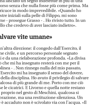
ha lasciato un segno indelebile in più di una
o corso senza che nulla fosse più come prima. Ma
 e ricuce in modo imprevedibile. «Quando ho
stre iniziali sulla pelle di Filippo, mi sono
me - prosegue Grasso - . Ho rivisto tutto. In un
llo che credevo di aver lasciato indietro».
 salvare vite umane»
n’altra direzione: il congedo dall’Esercito, il
ne civile, e un percorso personale segnato
i e da una rielaborazione profonda. «La divisa
iò che mi ha insegnato resterà con me per il
tolinea - . Non rinnego nulla del mio passato,
’Esercito mi ha insegnato il senso del dovere,
 della disciplina. Ho avuto il privilegio di salvare
ualcosa di più grande di me. Porto con me ciò
le cicatrici. E Livorno e quella notte restano
roprio nel gesto di Meschini, qualcosa si
razione, ma una restituzione silenziosa. Un
è accaduto non è scivolato via con l’acqua. «Il