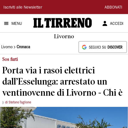
Il
Iscriviti alle Newsletter
ABBONATI
Tirreno
MENU
ACCEDI
Livorno
Livorno
Cronaca
SEGUICI SU
DISCOVER
Sos furti
Porta via i rasoi elettrici
dall’Esselunga: arrestato un
ventinovenne di Livorno - Chi è
di Stefano Taglione