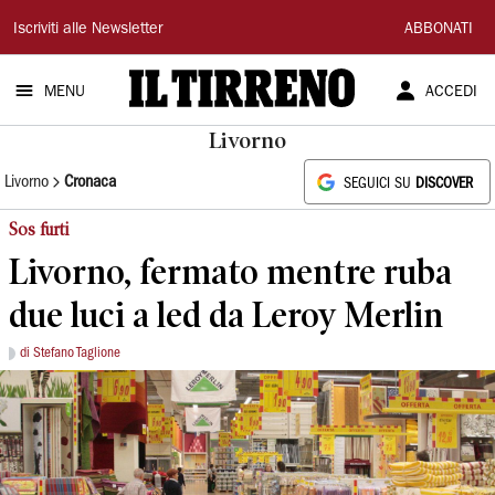
Il
Iscriviti alle Newsletter
ABBONATI
Tirreno
MENU
ACCEDI
Livorno
Livorno
Cronaca
SEGUICI SU
DISCOVER
Sos furti
Livorno, fermato mentre ruba
due luci a led da Leroy Merlin
di Stefano Taglione