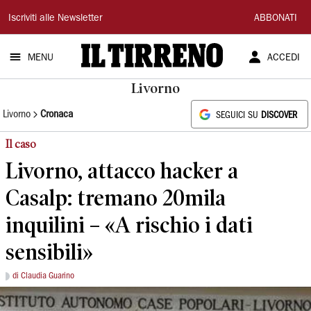
Il
Iscriviti alle Newsletter
ABBONATI
Tirreno
MENU
ACCEDI
Livorno
Livorno
Cronaca
SEGUICI SU
DISCOVER
Il caso
Livorno, attacco hacker a
Casalp: tremano 20mila
inquilini – «A rischio i dati
sensibili»
di Claudia Guarino