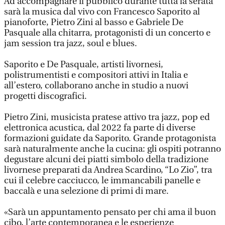
Ad accompagnare il pubblico durante tutta la serata
sarà la musica dal vivo con Francesco Saporito al
pianoforte, Pietro Zini al basso e Gabriele De
Pasquale alla chitarra, protagonisti di un concerto e
jam session tra jazz, soul e blues.
Saporito e De Pasquale, artisti livornesi,
polistrumentisti e compositori attivi in Italia e
all’estero, collaborano anche in studio a nuovi
progetti discografici.
Pietro Zini, musicista pratese attivo tra jazz, pop ed
elettronica acustica, dal 2022 fa parte di diverse
formazioni guidate da Saporito. Grande protagonista
sarà naturalmente anche la cucina: gli ospiti potranno
degustare alcuni dei piatti simbolo della tradizione
livornese preparati da Andrea Scardino, “Lo Zio”, tra
cui il celebre cacciucco, le immancabili panelle e
baccalà e una selezione di primi di mare.
«Sarà un appuntamento pensato per chi ama il buon
cibo, l’arte contemporanea e le esperienze