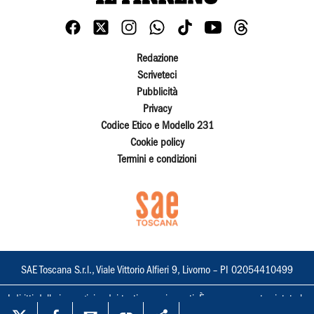
Redazione
Scriveteci
Pubblicità
Privacy
Codice Etico e Modello 231
Cookie policy
Termini e condizioni
SAE Toscana S.r.l., Viale Vittorio Alfieri 9, Livorno – PI 02054410499
I diritti delle immagini e dei testi sono riservati. È espressamente vietata la