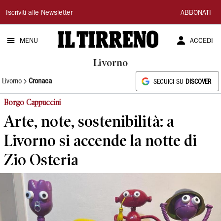
Il
Iscriviti alle Newsletter
ABBONATI
Tirreno
MENU
ACCEDI
Livorno
Livorno
Cronaca
SEGUICI SU
DISCOVER
Borgo Cappuccini
Arte, note, sostenibilità: a
Livorno si accende la notte di
Zio Osteria