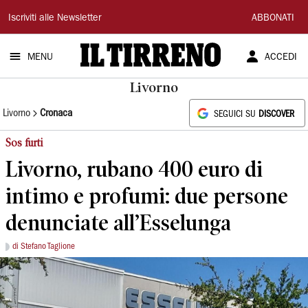
Il
Iscriviti alle Newsletter
ABBONATI
Tirreno
MENU
ACCEDI
Livorno
Livorno
Cronaca
SEGUICI SU
DISCOVER
Sos furti
Livorno, rubano 400 euro di
intimo e profumi: due persone
denunciate all’Esselunga
di Stefano Taglione