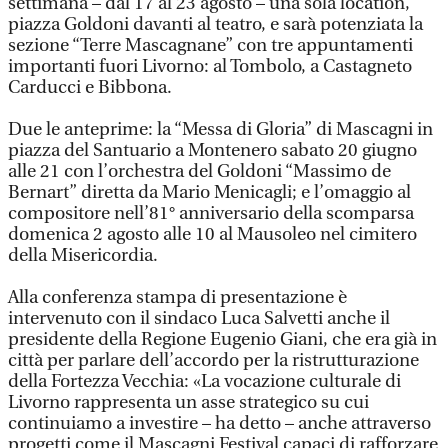
settimana – dal 17 al 23 agosto – una sola location,
piazza Goldoni davanti al teatro, e sarà potenziata la
sezione “Terre Mascagnane” con tre appuntamenti
importanti fuori Livorno: al Tombolo, a Castagneto
Carducci e Bibbona.
Due le anteprime: la “Messa di Gloria” di Mascagni in
piazza del Santuario a Montenero sabato 20 giugno
alle 21 con l’orchestra del Goldoni “Massimo de
Bernart” diretta da Mario Menicagli; e l’omaggio al
compositore nell’81° anniversario della scomparsa
domenica 2 agosto alle 10 al Mausoleo nel cimitero
della Misericordia.
Alla conferenza stampa di presentazione è
intervenuto con il sindaco Luca Salvetti anche il
presidente della Regione Eugenio Giani, che era già in
città per parlare dell’accordo per la ristrutturazione
della Fortezza Vecchia: «La vocazione culturale di
Livorno rappresenta un asse strategico su cui
continuiamo a investire – ha detto – anche attraverso
progetti come il Mascagni Festival capaci di rafforzare