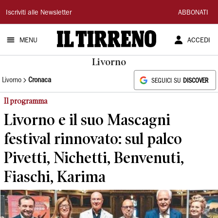
Il
Iscriviti alle Newsletter
ABBONATI
Tirreno
MENU
ACCEDI
Livorno
Livorno
Cronaca
SEGUICI SU
DISCOVER
Il programma
Livorno e il suo Mascagni
festival rinnovato: sul palco
Pivetti, Nichetti, Benvenuti,
Fiaschi, Karima