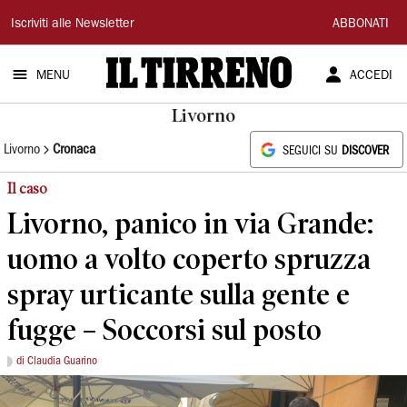
Il
Iscriviti alle Newsletter
ABBONATI
Tirreno
MENU
ACCEDI
Livorno
Livorno
Cronaca
SEGUICI SU
DISCOVER
Il caso
Livorno, panico in via Grande:
uomo a volto coperto spruzza
spray urticante sulla gente e
fugge – Soccorsi sul posto
di Claudia Guarino